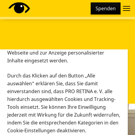
Cookie-Einstellungen
Spenden
Diese Webseite setzt verschiedene Cookies und
Tracking-Tools ein. Dies beinhaltet Cookies und
Tracking-Tools, die für den Betrieb der Webseite
technisch notwendig sind, die zu statistischen
Zwecken sowie zur besseren Bedienbarkeit der
Webseite und zur Anzeige personalisierter
Inhalte eingesetzt werden.
Durch das Klicken auf den Button „Alle
auswählen“ erklären Sie, dass Sie damit
einverstanden sind, dass PRO RETINA e. V. alle
hierdurch ausgewählten Cookies und Tracking-
Tools einsetzt. Sie können Ihre Einwilligung
jederzeit mit Wirkung für die Zukunft widerrufen,
Infomaterial
indem Sie die entsprechenden Kategorien in den
Infomaterial
Cookie-Einstellungen deaktivieren.