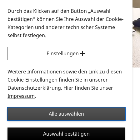
Vorlesen
Durch das Klicken auf den Button „Auswahl
bestätigen“ können Sie Ihre Auswahl der Cookie-
Alle Infomaterialien in verschiedenen
Kategorien und anderer technischer Systeme
Formaten an einem Ort
selbst festlegen.
Sie möchten wissen, wie Sie nach Infonmaterial
suchen und dieses bestellen bzw. herunterladen
Einstellungen
können? Schauen Sie sich die
Erklärvideos zum
Thema Infomaterial auf der PRO RETINA-Website
Weitere Informationen sowie den Link zu diesen
für blinde und sehbehinderte Menschen an.
Cookie-Einstellungen finden Sie in unserer
Datenschutzerklärung
. Hier finden Sie unser
Auf dieser Seite finden Sie sämtliches Infomaterial
Impressum
.
der PRO RETINA in all seinen Formaten an einem
Ort. Nutzen Sie den Formatfilter, um ausschließlich
Alle auswählen
nach Flyern und Broschüren, Audios oder Videos zu
suchen. Die meisten Flyer und Broschüren werden in
Auswahl bestätigen
verschiedenen Formaten angeboten: zur