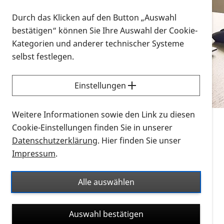
Vorlesen
Durch das Klicken auf den Button „Auswahl
bestätigen“ können Sie Ihre Auswahl der Cookie-
Alle Infomaterialien in verschiedenen
Kategorien und anderer technischer Systeme
Formaten an einem Ort
selbst festlegen.
Sie möchten wissen, wie Sie nach Infonmaterial
suchen und dieses bestellen bzw. herunterladen
Einstellungen
können? Schauen Sie sich die
Erklärvideos zum
Thema Infomaterial auf der PRO RETINA-Website
Weitere Informationen sowie den Link zu diesen
für blinde und sehbehinderte Menschen an.
Cookie-Einstellungen finden Sie in unserer
Datenschutzerklärung
. Hier finden Sie unser
Auf dieser Seite finden Sie sämtliches Infomaterial
Impressum
.
der PRO RETINA in all seinen Formaten an einem
Ort. Nutzen Sie den Formatfilter, um ausschließlich
Alle auswählen
nach Flyern und Broschüren, Audios oder Videos zu
suchen. Die meisten Flyer und Broschüren werden in
Auswahl bestätigen
verschiedenen Formaten angeboten: zur