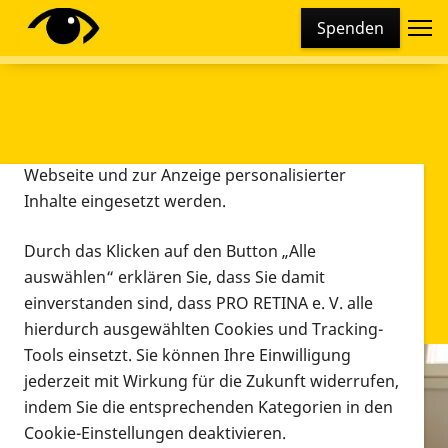
Cookie-Einstellungen
Spenden
Diese Webseite setzt verschiedene Cookies und
Tracking-Tools ein. Dies beinhaltet Cookies und
Tracking-Tools, die für den Betrieb der Webseite
technisch notwendig sind, die zu statistischen
Zwecken sowie zur besseren Bedienbarkeit der
Webseite und zur Anzeige personalisierter
Inhalte eingesetzt werden.
Durch das Klicken auf den Button „Alle
auswählen“ erklären Sie, dass Sie damit
einverstanden sind, dass PRO RETINA e. V. alle
hierdurch ausgewählten Cookies und Tracking-
Tools einsetzt. Sie können Ihre Einwilligung
jederzeit mit Wirkung für die Zukunft widerrufen,
Infomaterial
indem Sie die entsprechenden Kategorien in den
Infomaterial
Cookie-Einstellungen deaktivieren.