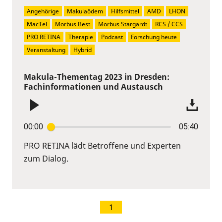
Angehörige
Makulaödem
Hilfsmittel
AMD
LHON
MacTel
Morbus Best
Morbus Stargardt
RCS / CCS
PRO RETINA
Therapie
Podcast
Forschung heute
Veranstaltung
Hybrid
Makula-Thementag 2023 in Dresden:
Fachinformationen und Austausch
00:00
05:40
PRO RETINA lädt Betroffene und Experten
zum Dialog.
1