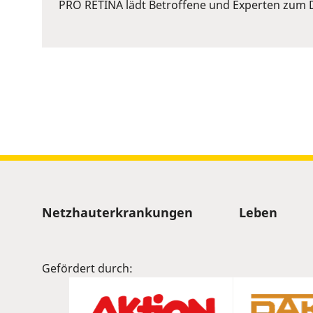
or
PRO RETINA lädt Betroffene und Experten zum D
Space
to
show
volume
slider.
Sitemap
Netzhauterkrankungen
Leben
Gefördert durch: