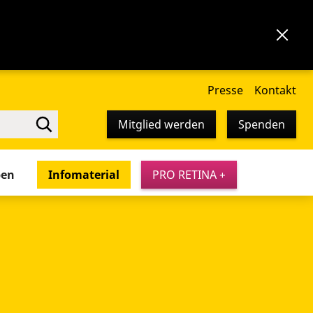
Presse
Kontakt
Mitglied werden
Spenden
pen
Infomaterial
PRO RETINA +