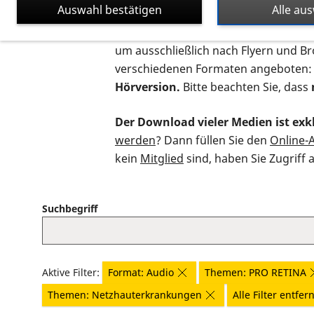
Auswahl bestätigen
Alle au
Auf dieser Seite finden Sie sämtliche
um ausschließlich nach Flyern und B
verschiedenen Formaten angeboten:
Hörversion.
Bitte beachten Sie, dass
Der Download vieler Medien ist exkl
werden
? Dann füllen Sie den
Online-
kein
Mitglied
sind, haben Sie Zugriff 
Suchbegriff
Aktive Filter:
Format: Audio
Themen: PRO RETINA
Themen: Netzhauterkrankungen
Alle Filter entfer