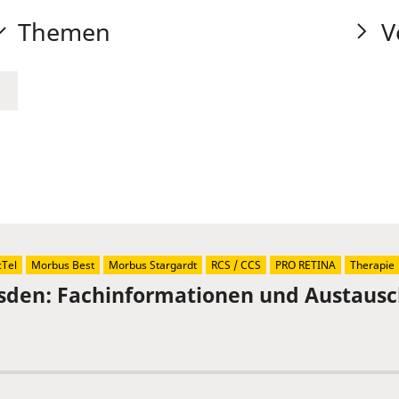
Themen
V
Tel
Morbus Best
Morbus Stargardt
RCS / CCS
PRO RETINA
Therapie
sden: Fachinformationen und Austaus