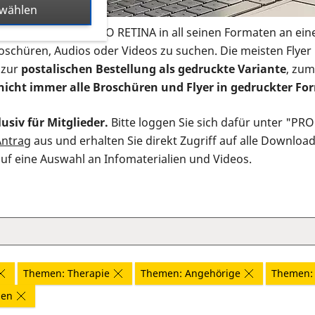
swählen
s Infomaterial der PRO RETINA in all seinen Formaten an ein
roschüren, Audios oder Videos zu suchen. Die meisten Flye
 zur
postalischen Bestellung als gedruckte Variante
, zum
nicht immer alle Broschüren und Flyer in gedruckter For
usiv für Mitglieder.
Bitte loggen Sie sich dafür unter "PR
Antrag
aus und erhalten Sie direkt Zugriff auf alle Downloa
auf eine Auswahl an Infomaterialien und Videos.
Themen: Therapie
Themen: Angehörige
Themen: 
nen