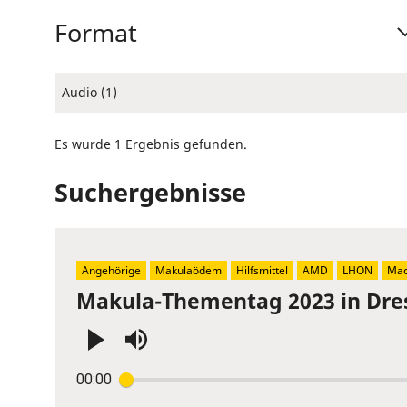
Format
Audio (1)
Es wurde 1 Ergebnis gefunden.
Suchergebnisse
Angehörige
Makulaödem
Hilfsmittel
AMD
LHON
Mac
Makula-Thementag 2023 in Dre
Press
00:00
Enter