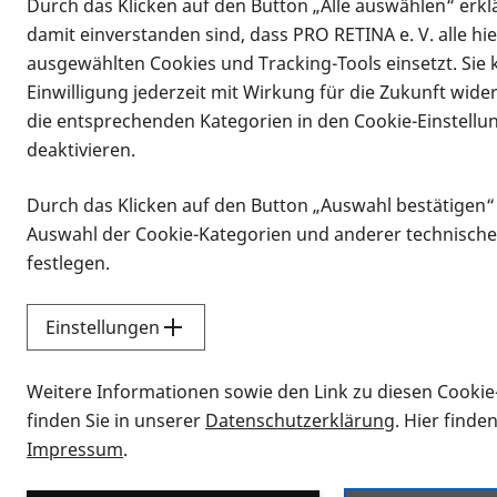
Durch das Klicken auf den Button „Alle auswählen“ erklä
damit einverstanden sind, dass PRO RETINA e. V. alle hi
ausgewählten Cookies und Tracking-Tools einsetzt. Sie
Einwilligung jederzeit mit Wirkung für die Zukunft wide
die entsprechenden Kategorien in den Cookie-Einstellu
deaktivieren.
Durch das Klicken auf den Button „Auswahl bestätigen“
Infomaterial
Auswahl der Cookie-Kategorien und anderer technische
Infomaterial
festlegen.
Einstellungen
Vorlesen
Weitere Informationen sowie den Link zu diesen Cookie
Alle Infomaterialien
finden Sie in unserer
Datenschutzerklärung
. Hier finde
Impressum
.
Sie möchten wissen, wie Sie nach Inf
Erklärvideos zum Thema Infomateri