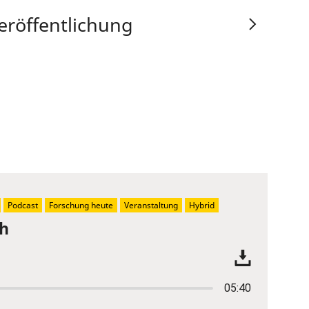
eröffentlichung
Podcast
Forschung heute
Veranstaltung
Hybrid
ch
05:40