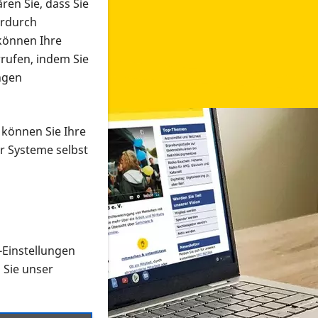
ren Sie, dass Sie
erdurch
 können Ihre
rrufen, indem Sie
ngen
 können Sie Ihre
r Systeme selbst
-Einstellungen
 in verschiedenen Formaten an e
n Sie unser
onmaterial suchen und dieses bestellen bzw. herunterladen
al auf der PRO RETINA-Website für blinde und sehbehi