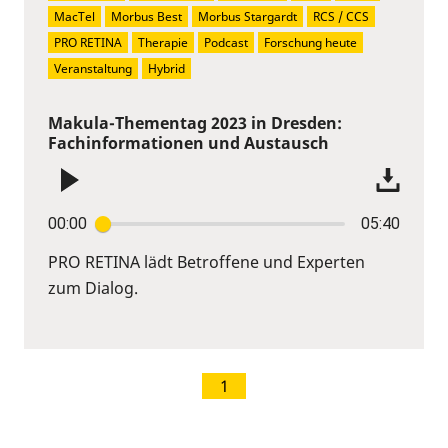
MacTel
Morbus Best
Morbus Stargardt
RCS / CCS
PRO RETINA
Therapie
Podcast
Forschung heute
Veranstaltung
Hybrid
Makula-Thementag 2023 in Dresden:
Fachinformationen und Austausch
00:00
05:40
PRO RETINA lädt Betroffene und Experten
zum Dialog.
1