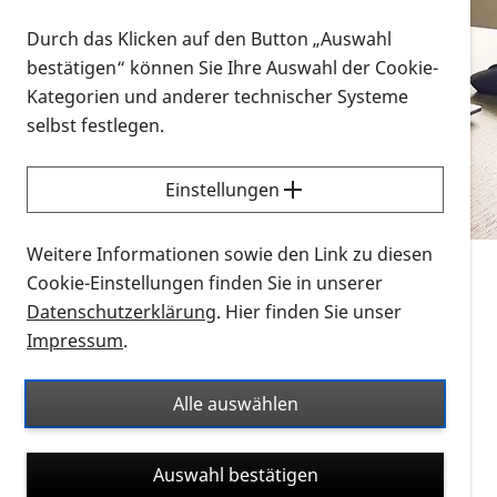
Vorlesen
Durch das Klicken auf den Button „Auswahl
bestätigen“ können Sie Ihre Auswahl der Cookie-
Alle Infomaterialien in verschiedenen
Kategorien und anderer technischer Systeme
Formaten an einem Ort
selbst festlegen.
Sie möchten wissen, wie Sie nach Infonmaterial
suchen und dieses bestellen bzw. herunterladen
Einstellungen
können? Schauen Sie sich die
Erklärvideos zum
Thema Infomaterial auf der PRO RETINA-Website
Weitere Informationen sowie den Link zu diesen
für blinde und sehbehinderte Menschen an.
Cookie-Einstellungen finden Sie in unserer
Datenschutzerklärung
. Hier finden Sie unser
Auf dieser Seite finden Sie sämtliches Infomaterial
Impressum
.
der PRO RETINA in all seinen Formaten an einem
Ort. Nutzen Sie den Formatfilter, um ausschließlich
Alle auswählen
nach Flyern und Broschüren, Audios oder Videos zu
suchen. Die meisten Flyer und Broschüren werden in
Auswahl bestätigen
verschiedenen Formaten angeboten: zur