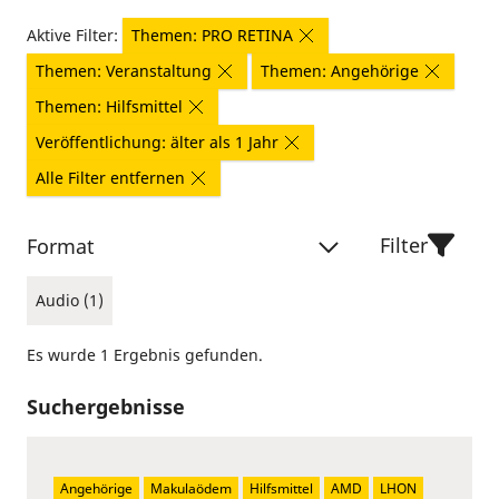
Aktive Filter:
Themen: PRO RETINA
Themen: Veranstaltung
Themen: Angehörige
Themen: Hilfsmittel
Veröffentlichung: älter als 1 Jahr
Alle Filter entfernen
Filter
Format
Audio (1)
Es wurde 1 Ergebnis gefunden.
Suchergebnisse
Angehörige
Makulaödem
Hilfsmittel
AMD
LHON