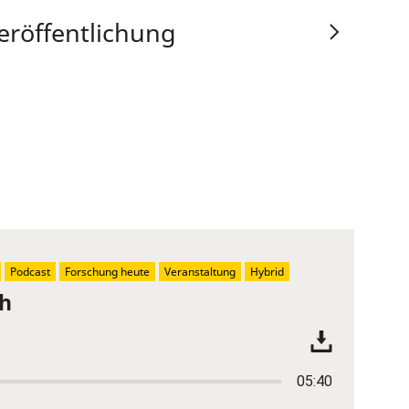
eröffentlichung
Podcast
Forschung heute
Veranstaltung
Hybrid
ch
05:40