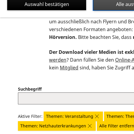
Auswahl bestätigen
Alle au
Auf dieser Seite finden Sie sämtliche
um ausschließlich nach Flyern und B
verschiedenen Formaten angeboten:
Hörversion.
Bitte beachten Sie, dass
Der Download vieler Medien ist exkl
werden
? Dann füllen Sie den
Online-
kein
Mitglied
sind, haben Sie Zugriff 
Suchbegriff
Aktive Filter:
Themen: Veranstaltung
Themen: The
Themen: Netzhauterkrankungen
Alle Filter entfer