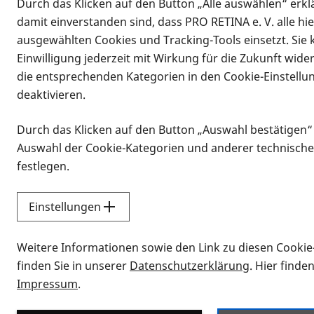
Durch das Klicken auf den Button „Alle auswählen“ erklä
damit einverstanden sind, dass PRO RETINA e. V. alle hi
ausgewählten Cookies und Tracking-Tools einsetzt. Sie
Einwilligung jederzeit mit Wirkung für die Zukunft wide
die entsprechenden Kategorien in den Cookie-Einstellu
deaktivieren.
Durch das Klicken auf den Button „Auswahl bestätigen“
Infomaterial
Auswahl der Cookie-Kategorien und anderer technische
Infomaterial
festlegen.
Einstellungen
Vorlesen
Weitere Informationen sowie den Link zu diesen Cookie
Alle Infomaterialien
finden Sie in unserer
Datenschutzerklärung
. Hier finde
Impressum
.
Sie möchten wissen, wie Sie nach Inf
Erklärvideos zum Thema Infomateri