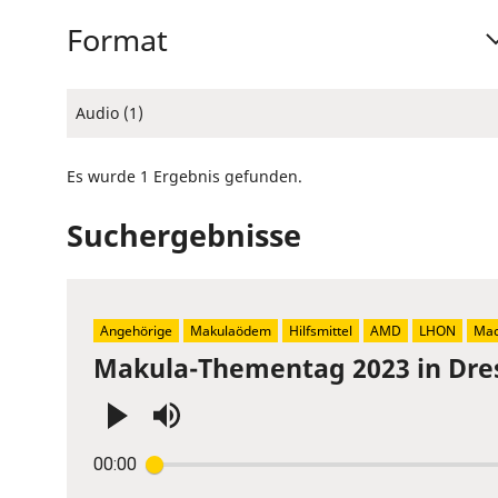
Format
Audio (1)
Es wurde 1 Ergebnis gefunden.
Suchergebnisse
Angehörige
Makulaödem
Hilfsmittel
AMD
LHON
Mac
Makula-Thementag 2023 in Dre
Press
00:00
Enter