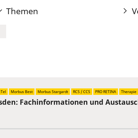
Themen
V
Tel
Morbus Best
Morbus Stargardt
RCS / CCS
PRO RETINA
Therapie
sden: Fachinformationen und Austaus