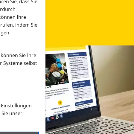
ren Sie, dass Sie
erdurch
 können Ihre
rrufen, indem Sie
ngen
 können Sie Ihre
r Systeme selbst
-Einstellungen
 in verschiedenen Formaten an e
n Sie unser
onmaterial suchen und dieses bestellen bzw. herunterladen
al auf der PRO RETINA-Website für blinde und sehbehi