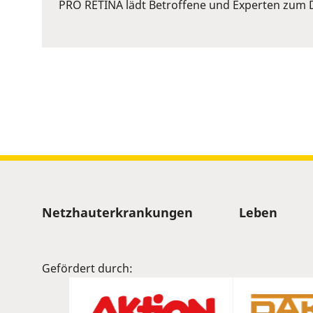
or
PRO RETINA lädt Betroffene und Experten zum D
Space
to
show
volume
slider.
Sitemap
Netzhauterkrankungen
Leben
Gefördert durch: