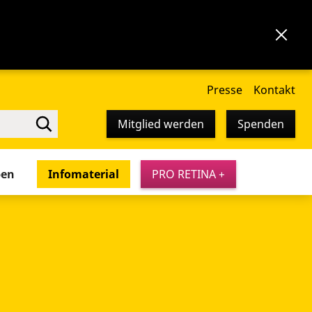
Presse
Kontakt
Mitglied werden
Spenden
pen
Infomaterial
PRO RETINA +