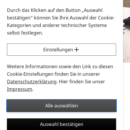
Vorlesen
Durch das Klicken auf den Button „Auswahl
bestätigen“ können Sie Ihre Auswahl der Cookie-
Alle Infomaterialien in verschiedenen
Kategorien und anderer technischer Systeme
Formaten an einem Ort
selbst festlegen.
Sie möchten wissen, wie Sie nach Infonmaterial
suchen und dieses bestellen bzw. herunterladen
Einstellungen
können? Schauen Sie sich die
Erklärvideos zum
Thema Infomaterial auf der PRO RETINA-Website
Weitere Informationen sowie den Link zu diesen
für blinde und sehbehinderte Menschen an.
Cookie-Einstellungen finden Sie in unserer
Datenschutzerklärung
. Hier finden Sie unser
Auf dieser Seite finden Sie sämtliches Infomaterial
Impressum
.
der PRO RETINA in all seinen Formaten an einem
Ort. Nutzen Sie den Formatfilter, um ausschließlich
Alle auswählen
nach Flyern und Broschüren, Audios oder Videos zu
suchen. Die meisten Flyer und Broschüren werden in
Auswahl bestätigen
verschiedenen Formaten angeboten: zur