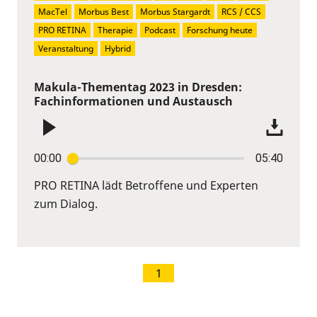
MacTel
Morbus Best
Morbus Stargardt
RCS / CCS
PRO RETINA
Therapie
Podcast
Forschung heute
Veranstaltung
Hybrid
Makula-Thementag 2023 in Dresden:
Fachinformationen und Austausch
00:00
05:40
PRO RETINA lädt Betroffene und Experten
zum Dialog.
1