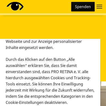
Cookie-Einstellungen
Spenden
Diese Webseite setzt verschiedene Cookies und
Tracking-Tools ein. Dies beinhaltet Cookies und
Tracking-Tools, die für den Betrieb der Webseite
technisch notwendig sind, die zu statistischen
Zwecken sowie zur besseren Bedienbarkeit der
Webseite und zur Anzeige personalisierter
Inhalte eingesetzt werden.
Durch das Klicken auf den Button „Alle
auswählen“ erklären Sie, dass Sie damit
einverstanden sind, dass PRO RETINA e. V. alle
hierdurch ausgewählten Cookies und Tracking-
Tools einsetzt. Sie können Ihre Einwilligung
jederzeit mit Wirkung für die Zukunft widerrufen,
Infomaterial
indem Sie die entsprechenden Kategorien in den
Infomaterial
Cookie-Einstellungen deaktivieren.