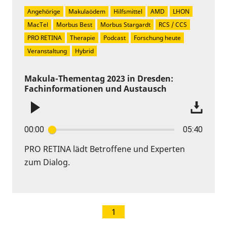
Angehörige
Makulaödem
Hilfsmittel
AMD
LHON
MacTel
Morbus Best
Morbus Stargardt
RCS / CCS
PRO RETINA
Therapie
Podcast
Forschung heute
Veranstaltung
Hybrid
Makula-Thementag 2023 in Dresden:
Fachinformationen und Austausch
00:00
05:40
PRO RETINA lädt Betroffene und Experten
zum Dialog.
1