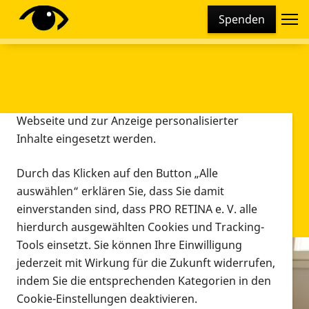
Cookie-Einstellungen
Spenden
Diese Webseite setzt verschiedene Cookies und
Tracking-Tools ein. Dies beinhaltet Cookies und
Tracking-Tools, die für den Betrieb der Webseite
technisch notwendig sind, die zu statistischen
Zwecken sowie zur besseren Bedienbarkeit der
Webseite und zur Anzeige personalisierter
Inhalte eingesetzt werden.
Durch das Klicken auf den Button „Alle
auswählen“ erklären Sie, dass Sie damit
einverstanden sind, dass PRO RETINA e. V. alle
hierdurch ausgewählten Cookies und Tracking-
Tools einsetzt. Sie können Ihre Einwilligung
jederzeit mit Wirkung für die Zukunft widerrufen,
Infomaterial
indem Sie die entsprechenden Kategorien in den
Infomaterial
Cookie-Einstellungen deaktivieren.