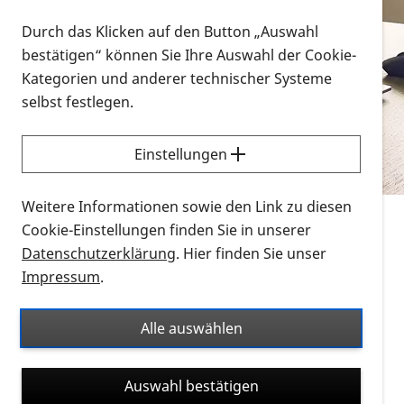
Vorlesen
Durch das Klicken auf den Button „Auswahl
bestätigen“ können Sie Ihre Auswahl der Cookie-
Alle Infomaterialien in verschiedenen
Kategorien und anderer technischer Systeme
Formaten an einem Ort
selbst festlegen.
Sie möchten wissen, wie Sie nach Infonmaterial
suchen und dieses bestellen bzw. herunterladen
Einstellungen
können? Schauen Sie sich die
Erklärvideos zum
Thema Infomaterial auf der PRO RETINA-Website
Weitere Informationen sowie den Link zu diesen
für blinde und sehbehinderte Menschen an.
Cookie-Einstellungen finden Sie in unserer
Datenschutzerklärung
. Hier finden Sie unser
Auf dieser Seite finden Sie sämtliches Infomaterial
Impressum
.
der PRO RETINA in all seinen Formaten an einem
Ort. Nutzen Sie den Formatfilter, um ausschließlich
Alle auswählen
nach Flyern und Broschüren, Audios oder Videos zu
suchen. Die meisten Flyer und Broschüren werden in
Auswahl bestätigen
verschiedenen Formaten angeboten: zur