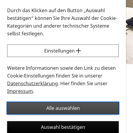
Vorlesen
Durch das Klicken auf den Button „Auswahl
bestätigen“ können Sie Ihre Auswahl der Cookie-
Alle Infomaterialien in verschiedenen
Kategorien und anderer technischer Systeme
Formaten an einem Ort
selbst festlegen.
Sie möchten wissen, wie Sie nach Infonmaterial
suchen und dieses bestellen bzw. herunterladen
Einstellungen
können? Schauen Sie sich die
Erklärvideos zum
Thema Infomaterial auf der PRO RETINA-Website
Weitere Informationen sowie den Link zu diesen
für blinde und sehbehinderte Menschen an.
Cookie-Einstellungen finden Sie in unserer
Datenschutzerklärung
. Hier finden Sie unser
Auf dieser Seite finden Sie sämtliches Infomaterial
Impressum
.
der PRO RETINA in all seinen Formaten an einem
Ort. Nutzen Sie den Formatfilter, um ausschließlich
Alle auswählen
nach Flyern und Broschüren, Audios oder Videos zu
suchen. Die meisten Flyer und Broschüren werden in
Auswahl bestätigen
verschiedenen Formaten angeboten: zur