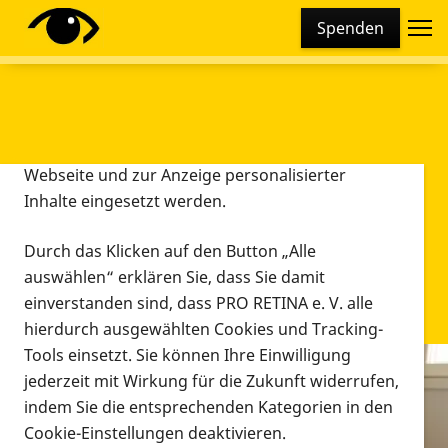
Cookie-Einstellungen
Spenden
Diese Webseite setzt verschiedene Cookies und
Tracking-Tools ein. Dies beinhaltet Cookies und
Tracking-Tools, die für den Betrieb der Webseite
technisch notwendig sind, die zu statistischen
Zwecken sowie zur besseren Bedienbarkeit der
Webseite und zur Anzeige personalisierter
Inhalte eingesetzt werden.
Durch das Klicken auf den Button „Alle
auswählen“ erklären Sie, dass Sie damit
einverstanden sind, dass PRO RETINA e. V. alle
hierdurch ausgewählten Cookies und Tracking-
Tools einsetzt. Sie können Ihre Einwilligung
jederzeit mit Wirkung für die Zukunft widerrufen,
Infomaterial
indem Sie die entsprechenden Kategorien in den
Infomaterial
Cookie-Einstellungen deaktivieren.