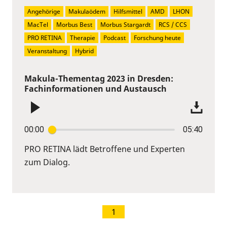
Angehörige
Makulaödem
Hilfsmittel
AMD
LHON
MacTel
Morbus Best
Morbus Stargardt
RCS / CCS
PRO RETINA
Therapie
Podcast
Forschung heute
Veranstaltung
Hybrid
Makula-Thementag 2023 in Dresden:
Fachinformationen und Austausch
00:00
05:40
PRO RETINA lädt Betroffene und Experten
zum Dialog.
1