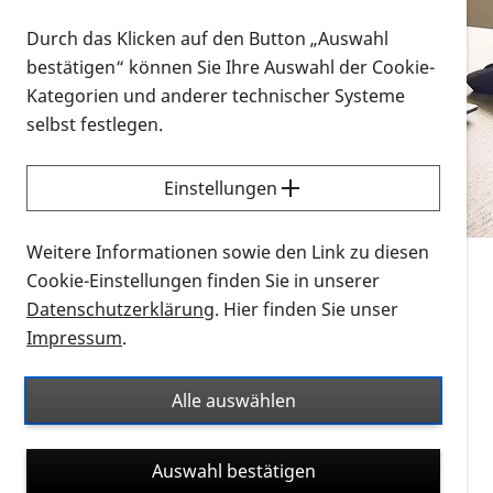
Vorlesen
Durch das Klicken auf den Button „Auswahl
bestätigen“ können Sie Ihre Auswahl der Cookie-
Alle Infomaterialien in verschiedenen
Kategorien und anderer technischer Systeme
Formaten an einem Ort
selbst festlegen.
Sie möchten wissen, wie Sie nach Infonmaterial
suchen und dieses bestellen bzw. herunterladen
Einstellungen
können? Schauen Sie sich die
Erklärvideos zum
Thema Infomaterial auf der PRO RETINA-Website
Weitere Informationen sowie den Link zu diesen
für blinde und sehbehinderte Menschen an.
Cookie-Einstellungen finden Sie in unserer
Datenschutzerklärung
. Hier finden Sie unser
Auf dieser Seite finden Sie sämtliches Infomaterial
Impressum
.
der PRO RETINA in all seinen Formaten an einem
Ort. Nutzen Sie den Formatfilter, um ausschließlich
Alle auswählen
nach Flyern und Broschüren, Audios oder Videos zu
suchen. Die meisten Flyer und Broschüren werden in
Auswahl bestätigen
verschiedenen Formaten angeboten: zur