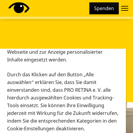
Cookie-Einstellungen
Spenden
Diese Webseite setzt verschiedene Cookies und
Tracking-Tools ein. Dies beinhaltet Cookies und
Tracking-Tools, die für den Betrieb der Webseite
technisch notwendig sind, die zu statistischen
Zwecken sowie zur besseren Bedienbarkeit der
Webseite und zur Anzeige personalisierter
Inhalte eingesetzt werden.
Durch das Klicken auf den Button „Alle
auswählen“ erklären Sie, dass Sie damit
einverstanden sind, dass PRO RETINA e. V. alle
hierdurch ausgewählten Cookies und Tracking-
Tools einsetzt. Sie können Ihre Einwilligung
jederzeit mit Wirkung für die Zukunft widerrufen,
Infomaterial
indem Sie die entsprechenden Kategorien in den
Infomaterial
Cookie-Einstellungen deaktivieren.