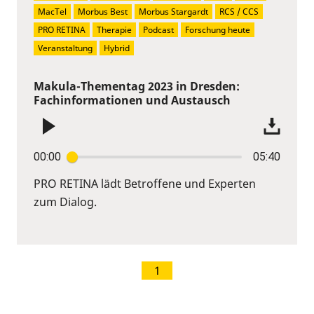
MacTel
Morbus Best
Morbus Stargardt
RCS / CCS
PRO RETINA
Therapie
Podcast
Forschung heute
Veranstaltung
Hybrid
Makula-Thementag 2023 in Dresden:
Fachinformationen und Austausch
00:00
05:40
PRO RETINA lädt Betroffene und Experten
zum Dialog.
1