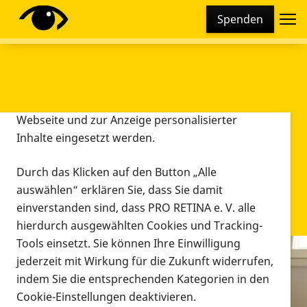
Cookie-Einstellungen
Spenden
Diese Webseite setzt verschiedene Cookies und
Tracking-Tools ein. Dies beinhaltet Cookies und
Tracking-Tools, die für den Betrieb der Webseite
technisch notwendig sind, die zu statistischen
Zwecken sowie zur besseren Bedienbarkeit der
Webseite und zur Anzeige personalisierter
Inhalte eingesetzt werden.
Durch das Klicken auf den Button „Alle
auswählen“ erklären Sie, dass Sie damit
einverstanden sind, dass PRO RETINA e. V. alle
hierdurch ausgewählten Cookies und Tracking-
Tools einsetzt. Sie können Ihre Einwilligung
jederzeit mit Wirkung für die Zukunft widerrufen,
Infomaterial
indem Sie die entsprechenden Kategorien in den
Infomaterial
Cookie-Einstellungen deaktivieren.