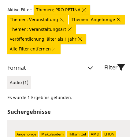
Aktive Filter:
Themen: PRO RETINA
Themen: Veranstaltung
Themen: Angehörige
Themen: Veranstaltungsart
Veröffentlichung: älter als 1 Jahr
Alle Filter entfernen
Filter
Format
Audio (1)
Es wurde 1 Ergebnis gefunden.
Suchergebnisse
Angehörige
Makulaödem
Hilfsmittel
AMD
LHON