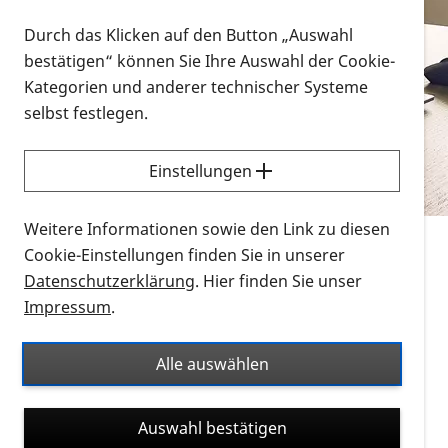
Vorlesen
Durch das Klicken auf den Button „Auswahl
bestätigen“ können Sie Ihre Auswahl der Cookie-
Alle Infomaterialien in verschiedenen
Kategorien und anderer technischer Systeme
Formaten an einem Ort
selbst festlegen.
Sie möchten wissen, wie Sie nach Infonmaterial
suchen und dieses bestellen bzw. herunterladen
Einstellungen
können? Schauen Sie sich die
Erklärvideos zum
Thema Infomaterial auf der PRO RETINA-Website
Weitere Informationen sowie den Link zu diesen
für blinde und sehbehinderte Menschen an.
Cookie-Einstellungen finden Sie in unserer
Datenschutzerklärung
. Hier finden Sie unser
Auf dieser Seite finden Sie sämtliches Infomaterial
Impressum
.
der PRO RETINA in all seinen Formaten an einem
Ort. Nutzen Sie den Formatfilter, um ausschließlich
Alle auswählen
nach Flyern und Broschüren, Audios oder Videos zu
suchen. Die meisten Flyer und Broschüren werden in
Auswahl bestätigen
verschiedenen Formaten angeboten: zur