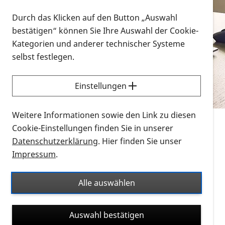
Vorlesen
Durch das Klicken auf den Button „Auswahl
bestätigen“ können Sie Ihre Auswahl der Cookie-
Alle Infomaterialien in verschiedenen
Kategorien und anderer technischer Systeme
Formaten an einem Ort
selbst festlegen.
Sie möchten wissen, wie Sie nach Infonmaterial
suchen und dieses bestellen bzw. herunterladen
Einstellungen
können? Schauen Sie sich die
Erklärvideos zum
Thema Infomaterial auf der PRO RETINA-Website
Weitere Informationen sowie den Link zu diesen
für blinde und sehbehinderte Menschen an.
Cookie-Einstellungen finden Sie in unserer
Datenschutzerklärung
. Hier finden Sie unser
Auf dieser Seite finden Sie sämtliches Infomaterial
Impressum
.
der PRO RETINA in all seinen Formaten an einem
Ort. Nutzen Sie den Formatfilter, um ausschließlich
Alle auswählen
nach Flyern und Broschüren, Audios oder Videos zu
suchen. Die meisten Flyer und Broschüren werden in
Auswahl bestätigen
verschiedenen Formaten angeboten: zur