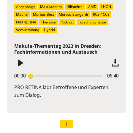
Angehörige
Makulaödem
Hilfsmittel
AMD
LHON
MacTel
Morbus Best
Morbus Stargardt
RCS / CCS
PRO RETINA
Therapie
Podcast
Forschung heute
Veranstaltung
Hybrid
Makula-Thementag 2023 in Dresden:
Fachinformationen und Austausch
00:00
05:40
PRO RETINA lädt Betroffene und Experten
zum Dialog.
1