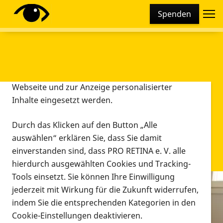
Cookie-Einstellungen
Spenden
Diese Webseite setzt verschiedene Cookies und
Tracking-Tools ein. Dies beinhaltet Cookies und
Tracking-Tools, die für den Betrieb der Webseite
technisch notwendig sind, die zu statistischen
Zwecken sowie zur besseren Bedienbarkeit der
Webseite und zur Anzeige personalisierter
Inhalte eingesetzt werden.
Durch das Klicken auf den Button „Alle
auswählen“ erklären Sie, dass Sie damit
einverstanden sind, dass PRO RETINA e. V. alle
hierdurch ausgewählten Cookies und Tracking-
Tools einsetzt. Sie können Ihre Einwilligung
jederzeit mit Wirkung für die Zukunft widerrufen,
Infomaterial
indem Sie die entsprechenden Kategorien in den
Infomaterial
Cookie-Einstellungen deaktivieren.