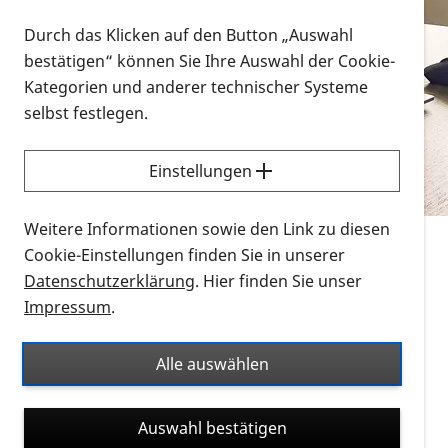
Vorlesen
Durch das Klicken auf den Button „Auswahl
bestätigen“ können Sie Ihre Auswahl der Cookie-
Alle Infomaterialien in verschiedenen
Kategorien und anderer technischer Systeme
Formaten an einem Ort
selbst festlegen.
Sie möchten wissen, wie Sie nach Infonmaterial
suchen und dieses bestellen bzw. herunterladen
Einstellungen
können? Schauen Sie sich die
Erklärvideos zum
Thema Infomaterial auf der PRO RETINA-Website
Weitere Informationen sowie den Link zu diesen
für blinde und sehbehinderte Menschen an.
Cookie-Einstellungen finden Sie in unserer
Datenschutzerklärung
. Hier finden Sie unser
Auf dieser Seite finden Sie sämtliches Infomaterial
Impressum
.
der PRO RETINA in all seinen Formaten an einem
Ort. Nutzen Sie den Formatfilter, um ausschließlich
Alle auswählen
nach Flyern und Broschüren, Audios oder Videos zu
suchen. Die meisten Flyer und Broschüren werden in
Auswahl bestätigen
verschiedenen Formaten angeboten: zur