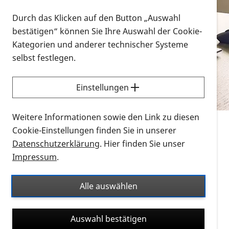
Vorlesen
Durch das Klicken auf den Button „Auswahl
bestätigen“ können Sie Ihre Auswahl der Cookie-
Alle Infomaterialien in verschiedenen
Kategorien und anderer technischer Systeme
Formaten an einem Ort
selbst festlegen.
Sie möchten wissen, wie Sie nach Infonmaterial
suchen und dieses bestellen bzw. herunterladen
Einstellungen
können? Schauen Sie sich die
Erklärvideos zum
Thema Infomaterial auf der PRO RETINA-Website
Weitere Informationen sowie den Link zu diesen
für blinde und sehbehinderte Menschen an.
Cookie-Einstellungen finden Sie in unserer
Datenschutzerklärung
. Hier finden Sie unser
Auf dieser Seite finden Sie sämtliches Infomaterial
Impressum
.
der PRO RETINA in all seinen Formaten an einem
Ort. Nutzen Sie den Formatfilter, um ausschließlich
Alle auswählen
nach Flyern und Broschüren, Audios oder Videos zu
suchen. Die meisten Flyer und Broschüren werden in
Auswahl bestätigen
verschiedenen Formaten angeboten: zur