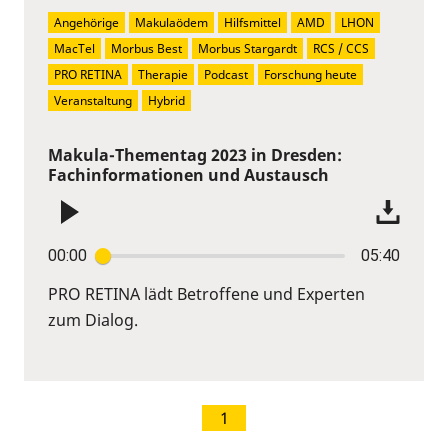
Angehörige
Makulaödem
Hilfsmittel
AMD
LHON
MacTel
Morbus Best
Morbus Stargardt
RCS / CCS
PRO RETINA
Therapie
Podcast
Forschung heute
Veranstaltung
Hybrid
Makula-Thementag 2023 in Dresden:
Fachinformationen und Austausch
00:00
05:40
PRO RETINA lädt Betroffene und Experten
zum Dialog.
1