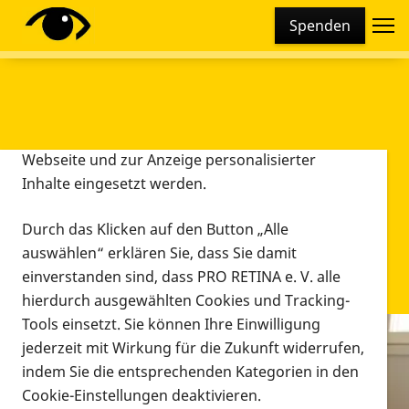
Cookie-Einstellungen
Spenden
Diese Webseite setzt verschiedene Cookies und
Tracking-Tools ein. Dies beinhaltet Cookies und
Tracking-Tools, die für den Betrieb der Webseite
technisch notwendig sind, die zu statistischen
Zwecken sowie zur besseren Bedienbarkeit der
Webseite und zur Anzeige personalisierter
Inhalte eingesetzt werden.
Durch das Klicken auf den Button „Alle
auswählen“ erklären Sie, dass Sie damit
einverstanden sind, dass PRO RETINA e. V. alle
hierdurch ausgewählten Cookies und Tracking-
Tools einsetzt. Sie können Ihre Einwilligung
jederzeit mit Wirkung für die Zukunft widerrufen,
Infomaterial
indem Sie die entsprechenden Kategorien in den
Infomaterial
Cookie-Einstellungen deaktivieren.