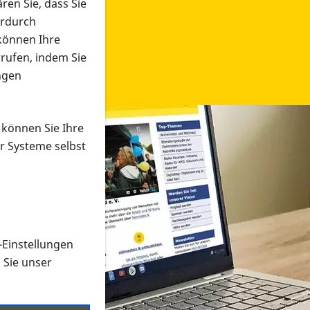
ren Sie, dass Sie
erdurch
 können Ihre
rrufen, indem Sie
ngen
 können Sie Ihre
r Systeme selbst
-Einstellungen
 in verschiedenen Formaten an e
n Sie unser
onmaterial suchen und dieses bestellen bzw. herunterladen
al auf der PRO RETINA-Website für blinde und sehbehi