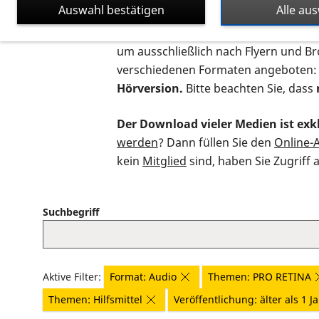
Auswahl bestätigen
Alle au
Auf dieser Seite finden Sie sämtliche
um ausschließlich nach Flyern und B
verschiedenen Formaten angeboten:
Hörversion.
Bitte beachten Sie, dass
Der Download vieler Medien ist exkl
werden
? Dann füllen Sie den
Online-
kein
Mitglied
sind, haben Sie Zugriff 
Suchbegriff
Aktive Filter:
Format: Audio
Themen: PRO RETINA
Themen: Hilfsmittel
Veröffentlichung: älter als 1 J