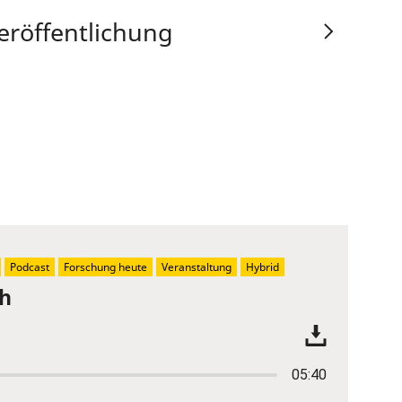
eröffentlichung
Podcast
Forschung heute
Veranstaltung
Hybrid
ch
05:40