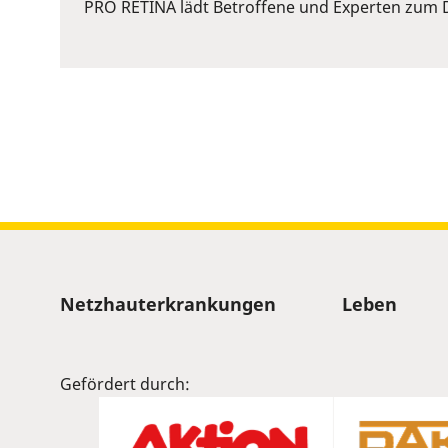
or
PRO RETINA lädt Betroffene und Experten zum D
Space
to
show
volume
slider.
Sitemap
Netzhauterkrankungen
Leben
Gefördert durch: