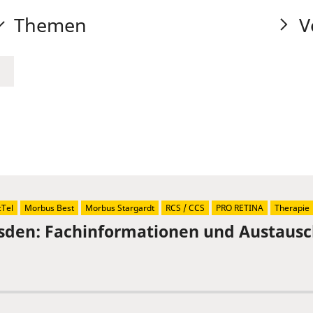
Themen
V
Tel
Morbus Best
Morbus Stargardt
RCS / CCS
PRO RETINA
Therapie
sden: Fachinformationen und Austaus