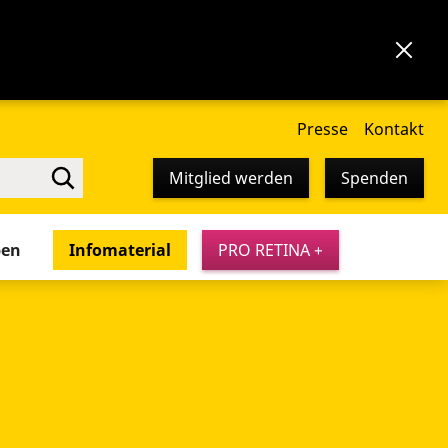
Presse
Kontakt
Mitglied werden
Spenden
pen
Infomaterial
PRO RETINA +