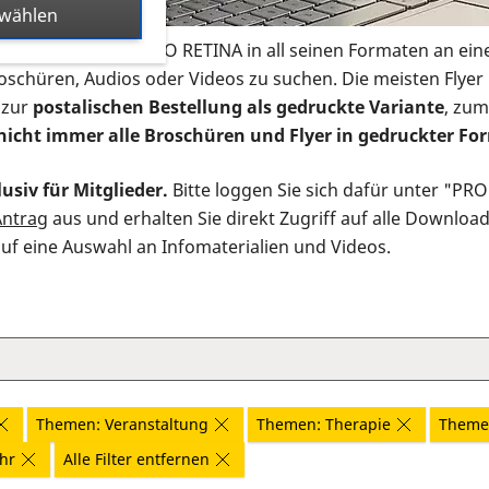
swählen
s Infomaterial der PRO RETINA in all seinen Formaten an ein
roschüren, Audios oder Videos zu suchen. Die meisten Flye
 zur
postalischen Bestellung als gedruckte Variante
, zum
nicht immer alle Broschüren und Flyer in gedruckter For
usiv für Mitglieder.
Bitte loggen Sie sich dafür unter "PR
Antrag
aus und erhalten Sie direkt Zugriff auf alle Downloa
auf eine Auswahl an Infomaterialien und Videos.
Themen: Veranstaltung
Themen: Therapie
Theme
ahr
Alle Filter entfernen