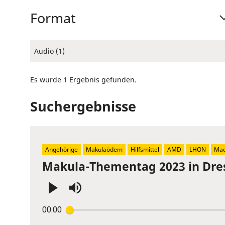
Format
Audio (1)
Es wurde 1 Ergebnis gefunden.
Suchergebnisse
Angehörige
Makulaödem
Hilfsmittel
AMD
LHON
Mac
Makula-Thementag 2023 in Dre
Press
00:00
Enter