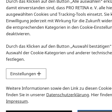
Durch das Klicken auf den Button „Alle auswählen“ erklä
damit einverstanden sind, dass PRO RETINA e. V. alle hi
ausgewählten Cookies und Tracking-Tools einsetzt. Sie
Einwilligung jederzeit mit Wirkung für die Zukunft wide
die entsprechenden Kategorien in den Cookie-Einstellu
deaktivieren.
Durch das Klicken auf den Button „Auswahl bestätigen“
Infomaterial
Auswahl der Cookie-Kategorien und anderer technische
Infomaterial
festlegen.
Einstellungen
Vorlesen
Weitere Informationen sowie den Link zu diesen Cookie
Alle Infomaterialien
finden Sie in unserer
Datenschutzerklärung
. Hier finde
Impressum
.
Sie möchten wissen, wie Sie nach Inf
Erklärvideos zum Thema Infomateri