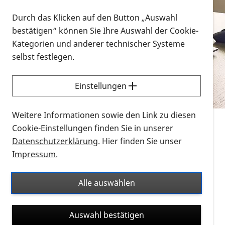
Vorlesen
Durch das Klicken auf den Button „Auswahl
bestätigen“ können Sie Ihre Auswahl der Cookie-
Alle Infomaterialien in verschiedenen
Kategorien und anderer technischer Systeme
Formaten an einem Ort
selbst festlegen.
Sie möchten wissen, wie Sie nach Infonmaterial
suchen und dieses bestellen bzw. herunterladen
Einstellungen
können? Schauen Sie sich die
Erklärvideos zum
Thema Infomaterial auf der PRO RETINA-Website
Weitere Informationen sowie den Link zu diesen
für blinde und sehbehinderte Menschen an.
Cookie-Einstellungen finden Sie in unserer
Datenschutzerklärung
. Hier finden Sie unser
Auf dieser Seite finden Sie sämtliches Infomaterial
Impressum
.
der PRO RETINA in all seinen Formaten an einem
Ort. Nutzen Sie den Formatfilter, um ausschließlich
Alle auswählen
nach Flyern und Broschüren, Audios oder Videos zu
suchen. Die meisten Flyer und Broschüren werden in
Auswahl bestätigen
verschiedenen Formaten angeboten: zur