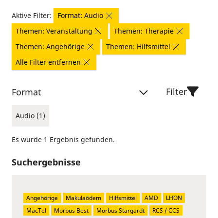
Aktive Filter:
Format: Audio
Themen: Veranstaltung
Themen: Therapie
Themen: Angehörige
Themen: Hilfsmittel
Alle Filter entfernen
Filter
Format
Audio (1)
Es wurde 1 Ergebnis gefunden.
Suchergebnisse
Angehörige
Makulaödem
Hilfsmittel
AMD
LHON
MacTel
Morbus Best
Morbus Stargardt
RCS / CCS