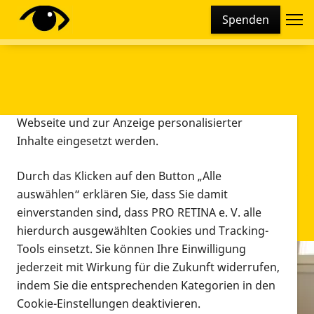
Cookie-Einstellungen
Spenden
Diese Webseite setzt verschiedene Cookies und
Tracking-Tools ein. Dies beinhaltet Cookies und
Tracking-Tools, die für den Betrieb der Webseite
technisch notwendig sind, die zu statistischen
Zwecken sowie zur besseren Bedienbarkeit der
Webseite und zur Anzeige personalisierter
Inhalte eingesetzt werden.
Durch das Klicken auf den Button „Alle
auswählen“ erklären Sie, dass Sie damit
einverstanden sind, dass PRO RETINA e. V. alle
hierdurch ausgewählten Cookies und Tracking-
Tools einsetzt. Sie können Ihre Einwilligung
jederzeit mit Wirkung für die Zukunft widerrufen,
Infomaterial
indem Sie die entsprechenden Kategorien in den
Infomaterial
Cookie-Einstellungen deaktivieren.