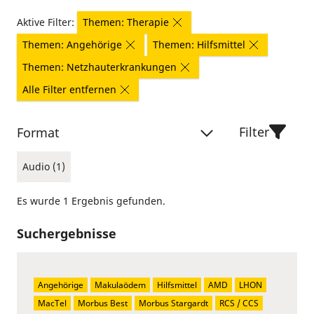
Aktive Filter:
Themen: Therapie
Themen: Angehörige
Themen: Hilfsmittel
Themen: Netzhauterkrankungen
Alle Filter entfernen
Filter
Format
Audio (1)
Es wurde 1 Ergebnis gefunden.
Suchergebnisse
Angehörige
Makulaödem
Hilfsmittel
AMD
LHON
MacTel
Morbus Best
Morbus Stargardt
RCS / CCS