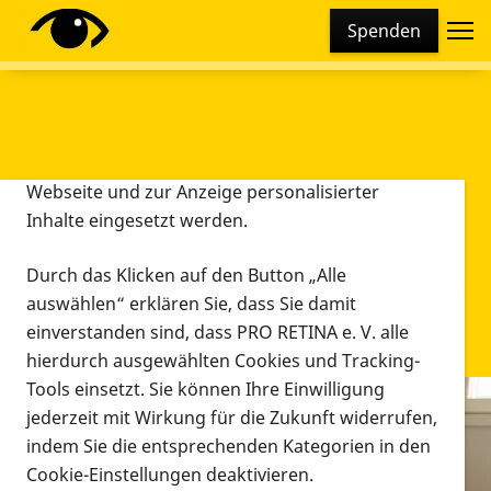
Cookie-Einstellungen
Spenden
Diese Webseite setzt verschiedene Cookies und
Tracking-Tools ein. Dies beinhaltet Cookies und
Tracking-Tools, die für den Betrieb der Webseite
technisch notwendig sind, die zu statistischen
Zwecken sowie zur besseren Bedienbarkeit der
Webseite und zur Anzeige personalisierter
Inhalte eingesetzt werden.
Durch das Klicken auf den Button „Alle
auswählen“ erklären Sie, dass Sie damit
einverstanden sind, dass PRO RETINA e. V. alle
hierdurch ausgewählten Cookies und Tracking-
Tools einsetzt. Sie können Ihre Einwilligung
jederzeit mit Wirkung für die Zukunft widerrufen,
Infomaterial
indem Sie die entsprechenden Kategorien in den
Infomaterial
Cookie-Einstellungen deaktivieren.