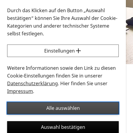
Vorlesen
Durch das Klicken auf den Button „Auswahl
bestätigen“ können Sie Ihre Auswahl der Cookie-
Alle Infomaterialien in verschiedenen
Kategorien und anderer technischer Systeme
Formaten an einem Ort
selbst festlegen.
Sie möchten wissen, wie Sie nach Infonmaterial
suchen und dieses bestellen bzw. herunterladen
Einstellungen
können? Schauen Sie sich die
Erklärvideos zum
Thema Infomaterial auf der PRO RETINA-Website
Weitere Informationen sowie den Link zu diesen
für blinde und sehbehinderte Menschen an.
Cookie-Einstellungen finden Sie in unserer
Datenschutzerklärung
. Hier finden Sie unser
Auf dieser Seite finden Sie sämtliches Infomaterial
Impressum
.
der PRO RETINA in all seinen Formaten an einem
Ort. Nutzen Sie den Formatfilter, um ausschließlich
Alle auswählen
nach Flyern und Broschüren, Audios oder Videos zu
suchen. Die meisten Flyer und Broschüren werden in
Auswahl bestätigen
verschiedenen Formaten angeboten: zur