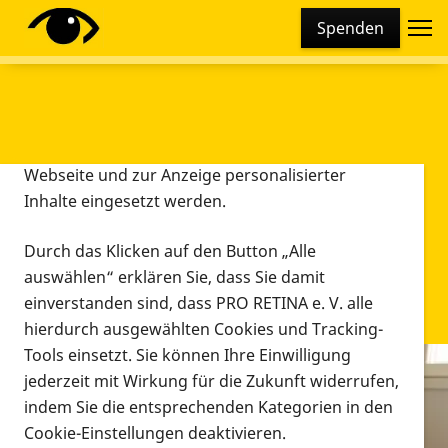
Cookie-Einstellungen
Spenden
Diese Webseite setzt verschiedene Cookies und
Tracking-Tools ein. Dies beinhaltet Cookies und
Tracking-Tools, die für den Betrieb der Webseite
technisch notwendig sind, die zu statistischen
Zwecken sowie zur besseren Bedienbarkeit der
Webseite und zur Anzeige personalisierter
Inhalte eingesetzt werden.
Durch das Klicken auf den Button „Alle
auswählen“ erklären Sie, dass Sie damit
einverstanden sind, dass PRO RETINA e. V. alle
hierdurch ausgewählten Cookies und Tracking-
Tools einsetzt. Sie können Ihre Einwilligung
jederzeit mit Wirkung für die Zukunft widerrufen,
Infomaterial
indem Sie die entsprechenden Kategorien in den
Infomaterial
Cookie-Einstellungen deaktivieren.