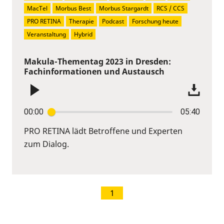
MacTel
Morbus Best
Morbus Stargardt
RCS / CCS
PRO RETINA
Therapie
Podcast
Forschung heute
Veranstaltung
Hybrid
Makula-Thementag 2023 in Dresden:
Fachinformationen und Austausch
00:00
05:40
PRO RETINA lädt Betroffene und Experten
zum Dialog.
1