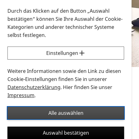
Vorlesen
Durch das Klicken auf den Button „Auswahl
bestätigen“ können Sie Ihre Auswahl der Cookie-
Alle Infomaterialien in verschiedenen
Kategorien und anderer technischer Systeme
Formaten an einem Ort
selbst festlegen.
Sie möchten wissen, wie Sie nach Infonmaterial
suchen und dieses bestellen bzw. herunterladen
Einstellungen
können? Schauen Sie sich die
Erklärvideos zum
Thema Infomaterial auf der PRO RETINA-Website
Weitere Informationen sowie den Link zu diesen
für blinde und sehbehinderte Menschen an.
Cookie-Einstellungen finden Sie in unserer
Datenschutzerklärung
. Hier finden Sie unser
Auf dieser Seite finden Sie sämtliches Infomaterial
Impressum
.
der PRO RETINA in all seinen Formaten an einem
Ort. Nutzen Sie den Formatfilter, um ausschließlich
Alle auswählen
nach Flyern und Broschüren, Audios oder Videos zu
suchen. Die meisten Flyer und Broschüren werden in
Auswahl bestätigen
verschiedenen Formaten angeboten: zur