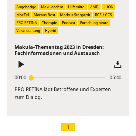
Angehörige
Makulaödem
Hilfsmittel
AMD
LHON
MacTel
Morbus Best
Morbus Stargardt
RCS / CCS
PRO RETINA
Therapie
Podcast
Forschung heute
Veranstaltung
Hybrid
Makula-Thementag 2023 in Dresden:
Fachinformationen und Austausch
00:00
05:40
PRO RETINA lädt Betroffene und Experten
zum Dialog.
1