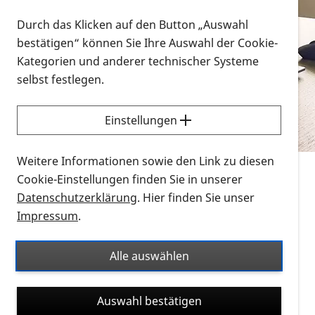
Vorlesen
Durch das Klicken auf den Button „Auswahl
bestätigen“ können Sie Ihre Auswahl der Cookie-
Alle Infomaterialien in verschiedenen
Kategorien und anderer technischer Systeme
Formaten an einem Ort
selbst festlegen.
Sie möchten wissen, wie Sie nach Infonmaterial
suchen und dieses bestellen bzw. herunterladen
Einstellungen
können? Schauen Sie sich die
Erklärvideos zum
Thema Infomaterial auf der PRO RETINA-Website
Weitere Informationen sowie den Link zu diesen
für blinde und sehbehinderte Menschen an.
Cookie-Einstellungen finden Sie in unserer
Datenschutzerklärung
. Hier finden Sie unser
Auf dieser Seite finden Sie sämtliches Infomaterial
Impressum
.
der PRO RETINA in all seinen Formaten an einem
Ort. Nutzen Sie den Formatfilter, um ausschließlich
Alle auswählen
nach Flyern und Broschüren, Audios oder Videos zu
suchen. Die meisten Flyer und Broschüren werden in
Auswahl bestätigen
verschiedenen Formaten angeboten: zur