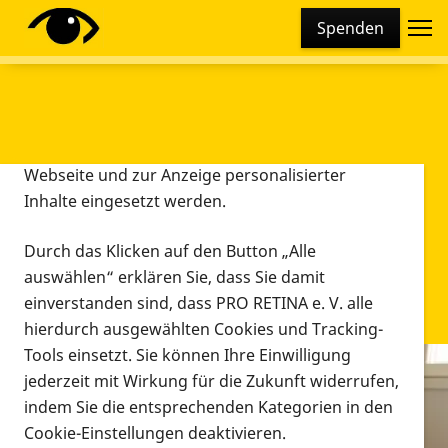
Cookie-Einstellungen
Spenden
Diese Webseite setzt verschiedene Cookies und
Tracking-Tools ein. Dies beinhaltet Cookies und
Tracking-Tools, die für den Betrieb der Webseite
technisch notwendig sind, die zu statistischen
Zwecken sowie zur besseren Bedienbarkeit der
Webseite und zur Anzeige personalisierter
Inhalte eingesetzt werden.
Durch das Klicken auf den Button „Alle
auswählen“ erklären Sie, dass Sie damit
einverstanden sind, dass PRO RETINA e. V. alle
hierdurch ausgewählten Cookies und Tracking-
Tools einsetzt. Sie können Ihre Einwilligung
jederzeit mit Wirkung für die Zukunft widerrufen,
Infomaterial
indem Sie die entsprechenden Kategorien in den
Infomaterial
Cookie-Einstellungen deaktivieren.