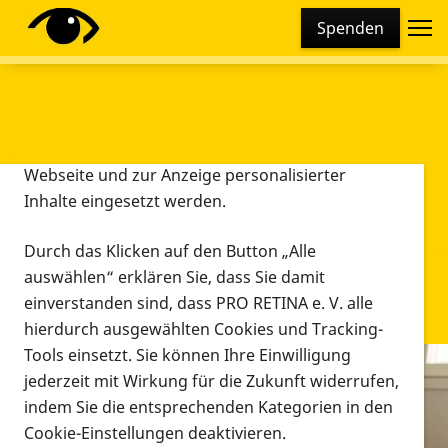
Cookie-Einstellungen
Spenden
Diese Webseite setzt verschiedene Cookies und
Tracking-Tools ein. Dies beinhaltet Cookies und
Tracking-Tools, die für den Betrieb der Webseite
technisch notwendig sind, die zu statistischen
Zwecken sowie zur besseren Bedienbarkeit der
Webseite und zur Anzeige personalisierter
Inhalte eingesetzt werden.
Durch das Klicken auf den Button „Alle
auswählen“ erklären Sie, dass Sie damit
einverstanden sind, dass PRO RETINA e. V. alle
hierdurch ausgewählten Cookies und Tracking-
Tools einsetzt. Sie können Ihre Einwilligung
jederzeit mit Wirkung für die Zukunft widerrufen,
Infomaterial
indem Sie die entsprechenden Kategorien in den
Infomaterial
Cookie-Einstellungen deaktivieren.