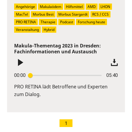
Angehörige
Makulaödem
Hilfsmittel
AMD
LHON
MacTel
Morbus Best
Morbus Stargardt
RCS / CCS
PRO RETINA
Therapie
Podcast
Forschung heute
Veranstaltung
Hybrid
Makula-Thementag 2023 in Dresden:
Fachinformationen und Austausch
00:00
05:40
PRO RETINA lädt Betroffene und Experten
zum Dialog.
1