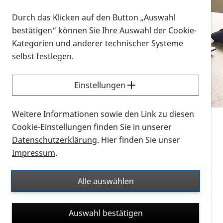
Vorlesen
Durch das Klicken auf den Button „Auswahl
bestätigen“ können Sie Ihre Auswahl der Cookie-
Alle Infomaterialien in verschiedenen
Kategorien und anderer technischer Systeme
Formaten an einem Ort
selbst festlegen.
Sie möchten wissen, wie Sie nach Infonmaterial
suchen und dieses bestellen bzw. herunterladen
Einstellungen
können? Schauen Sie sich die
Erklärvideos zum
Thema Infomaterial auf der PRO RETINA-Website
Weitere Informationen sowie den Link zu diesen
für blinde und sehbehinderte Menschen an.
Cookie-Einstellungen finden Sie in unserer
Datenschutzerklärung
. Hier finden Sie unser
Auf dieser Seite finden Sie sämtliches Infomaterial
Impressum
.
der PRO RETINA in all seinen Formaten an einem
Ort. Nutzen Sie den Formatfilter, um ausschließlich
Alle auswählen
nach Flyern und Broschüren, Audios oder Videos zu
suchen. Die meisten Flyer und Broschüren werden in
Auswahl bestätigen
verschiedenen Formaten angeboten: zur