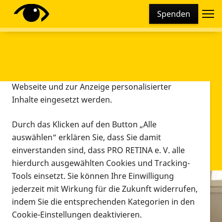
Cookie-Einstellungen
Spenden
Diese Webseite setzt verschiedene Cookies und
Tracking-Tools ein. Dies beinhaltet Cookies und
Tracking-Tools, die für den Betrieb der Webseite
technisch notwendig sind, die zu statistischen
Zwecken sowie zur besseren Bedienbarkeit der
Webseite und zur Anzeige personalisierter
Inhalte eingesetzt werden.
Durch das Klicken auf den Button „Alle
auswählen“ erklären Sie, dass Sie damit
einverstanden sind, dass PRO RETINA e. V. alle
hierdurch ausgewählten Cookies und Tracking-
Tools einsetzt. Sie können Ihre Einwilligung
jederzeit mit Wirkung für die Zukunft widerrufen,
Infomaterial
indem Sie die entsprechenden Kategorien in den
Infomaterial
Cookie-Einstellungen deaktivieren.