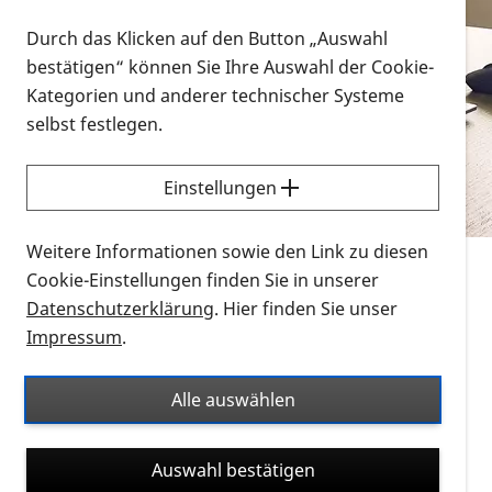
Vorlesen
Durch das Klicken auf den Button „Auswahl
bestätigen“ können Sie Ihre Auswahl der Cookie-
Alle Infomaterialien in verschiedenen
Kategorien und anderer technischer Systeme
Formaten an einem Ort
selbst festlegen.
Sie möchten wissen, wie Sie nach Infonmaterial
suchen und dieses bestellen bzw. herunterladen
Einstellungen
können? Schauen Sie sich die
Erklärvideos zum
Thema Infomaterial auf der PRO RETINA-Website
Weitere Informationen sowie den Link zu diesen
für blinde und sehbehinderte Menschen an.
Cookie-Einstellungen finden Sie in unserer
Datenschutzerklärung
. Hier finden Sie unser
Auf dieser Seite finden Sie sämtliches Infomaterial
Impressum
.
der PRO RETINA in all seinen Formaten an einem
Ort. Nutzen Sie den Formatfilter, um ausschließlich
Alle auswählen
nach Flyern und Broschüren, Audios oder Videos zu
suchen. Die meisten Flyer und Broschüren werden in
Auswahl bestätigen
verschiedenen Formaten angeboten: zur