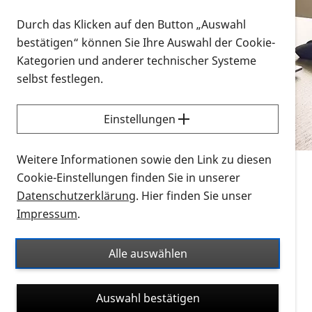
Vorlesen
Durch das Klicken auf den Button „Auswahl
bestätigen“ können Sie Ihre Auswahl der Cookie-
Alle Infomaterialien in verschiedenen
Kategorien und anderer technischer Systeme
Formaten an einem Ort
selbst festlegen.
Sie möchten wissen, wie Sie nach Infonmaterial
suchen und dieses bestellen bzw. herunterladen
Einstellungen
können? Schauen Sie sich die
Erklärvideos zum
Thema Infomaterial auf der PRO RETINA-Website
Weitere Informationen sowie den Link zu diesen
für blinde und sehbehinderte Menschen an.
Cookie-Einstellungen finden Sie in unserer
Datenschutzerklärung
. Hier finden Sie unser
Auf dieser Seite finden Sie sämtliches Infomaterial
Impressum
.
der PRO RETINA in all seinen Formaten an einem
Ort. Nutzen Sie den Formatfilter, um ausschließlich
Alle auswählen
nach Flyern und Broschüren, Audios oder Videos zu
suchen. Die meisten Flyer und Broschüren werden in
Auswahl bestätigen
verschiedenen Formaten angeboten: zur