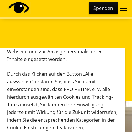
Cookie-Einstellungen
Spenden
Diese Webseite setzt verschiedene Cookies und
Tracking-Tools ein. Dies beinhaltet Cookies und
Tracking-Tools, die für den Betrieb der Webseite
technisch notwendig sind, die zu statistischen
Zwecken sowie zur besseren Bedienbarkeit der
Webseite und zur Anzeige personalisierter
Inhalte eingesetzt werden.
Durch das Klicken auf den Button „Alle
auswählen“ erklären Sie, dass Sie damit
einverstanden sind, dass PRO RETINA e. V. alle
hierdurch ausgewählten Cookies und Tracking-
Tools einsetzt. Sie können Ihre Einwilligung
jederzeit mit Wirkung für die Zukunft widerrufen,
Infomaterial
indem Sie die entsprechenden Kategorien in den
Infomaterial
Cookie-Einstellungen deaktivieren.