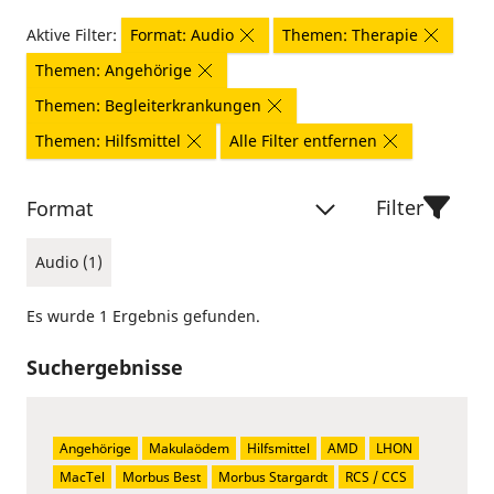
Aktive Filter:
Format: Audio
Themen: Therapie
Themen: Angehörige
Themen: Begleiterkrankungen
Themen: Hilfsmittel
Alle Filter entfernen
Filter
Format
Audio (1)
Es wurde 1 Ergebnis gefunden.
Suchergebnisse
Angehörige
Makulaödem
Hilfsmittel
AMD
LHON
MacTel
Morbus Best
Morbus Stargardt
RCS / CCS