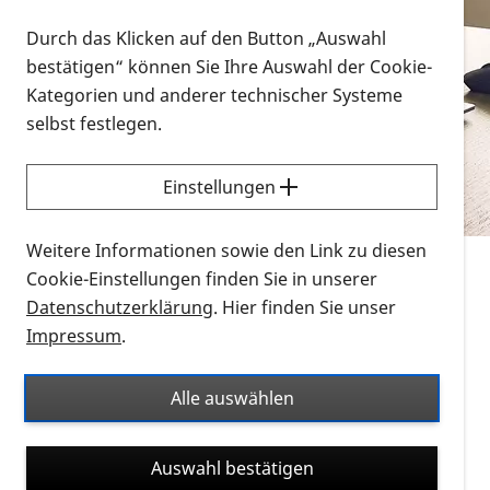
Vorlesen
Durch das Klicken auf den Button „Auswahl
bestätigen“ können Sie Ihre Auswahl der Cookie-
Alle Infomaterialien in verschiedenen
Kategorien und anderer technischer Systeme
Formaten an einem Ort
selbst festlegen.
Sie möchten wissen, wie Sie nach Infonmaterial
suchen und dieses bestellen bzw. herunterladen
Einstellungen
können? Schauen Sie sich die
Erklärvideos zum
Thema Infomaterial auf der PRO RETINA-Website
Weitere Informationen sowie den Link zu diesen
für blinde und sehbehinderte Menschen an.
Cookie-Einstellungen finden Sie in unserer
Datenschutzerklärung
. Hier finden Sie unser
Auf dieser Seite finden Sie sämtliches Infomaterial
Impressum
.
der PRO RETINA in all seinen Formaten an einem
Ort. Nutzen Sie den Formatfilter, um ausschließlich
Alle auswählen
nach Flyern und Broschüren, Audios oder Videos zu
suchen. Die meisten Flyer und Broschüren werden in
Auswahl bestätigen
verschiedenen Formaten angeboten: zur