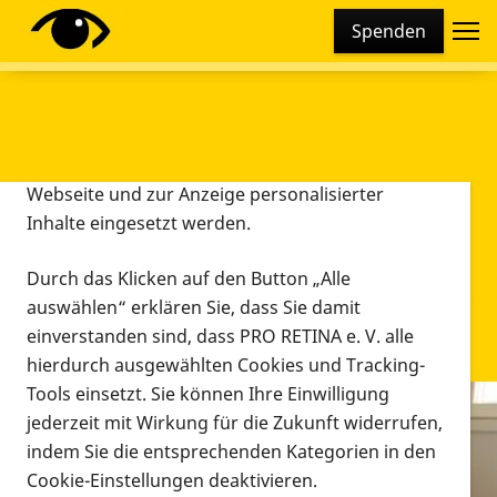
Cookie-Einstellungen
Spenden
Diese Webseite setzt verschiedene Cookies und
Tracking-Tools ein. Dies beinhaltet Cookies und
Tracking-Tools, die für den Betrieb der Webseite
technisch notwendig sind, die zu statistischen
Zwecken sowie zur besseren Bedienbarkeit der
Webseite und zur Anzeige personalisierter
Inhalte eingesetzt werden.
Durch das Klicken auf den Button „Alle
auswählen“ erklären Sie, dass Sie damit
einverstanden sind, dass PRO RETINA e. V. alle
hierdurch ausgewählten Cookies und Tracking-
Tools einsetzt. Sie können Ihre Einwilligung
jederzeit mit Wirkung für die Zukunft widerrufen,
Infomaterial
indem Sie die entsprechenden Kategorien in den
Infomaterial
Cookie-Einstellungen deaktivieren.