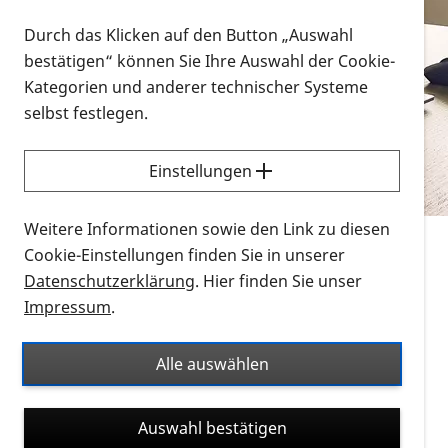
Vorlesen
Durch das Klicken auf den Button „Auswahl
bestätigen“ können Sie Ihre Auswahl der Cookie-
Alle Infomaterialien in verschiedenen
Kategorien und anderer technischer Systeme
Formaten an einem Ort
selbst festlegen.
Sie möchten wissen, wie Sie nach Infonmaterial
suchen und dieses bestellen bzw. herunterladen
Einstellungen
können? Schauen Sie sich die
Erklärvideos zum
Thema Infomaterial auf der PRO RETINA-Website
Weitere Informationen sowie den Link zu diesen
für blinde und sehbehinderte Menschen an.
Cookie-Einstellungen finden Sie in unserer
Datenschutzerklärung
. Hier finden Sie unser
Auf dieser Seite finden Sie sämtliches Infomaterial
Impressum
.
der PRO RETINA in all seinen Formaten an einem
Ort. Nutzen Sie den Formatfilter, um ausschließlich
Alle auswählen
nach Flyern und Broschüren, Audios oder Videos zu
suchen. Die meisten Flyer und Broschüren werden in
Auswahl bestätigen
verschiedenen Formaten angeboten: zur