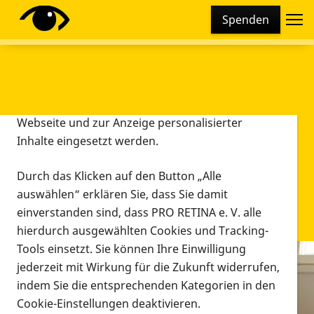
Cookie-Einstellungen
Spenden
Diese Webseite setzt verschiedene Cookies und
Tracking-Tools ein. Dies beinhaltet Cookies und
Tracking-Tools, die für den Betrieb der Webseite
technisch notwendig sind, die zu statistischen
Zwecken sowie zur besseren Bedienbarkeit der
Webseite und zur Anzeige personalisierter
Inhalte eingesetzt werden.
Durch das Klicken auf den Button „Alle
auswählen“ erklären Sie, dass Sie damit
einverstanden sind, dass PRO RETINA e. V. alle
hierdurch ausgewählten Cookies und Tracking-
Tools einsetzt. Sie können Ihre Einwilligung
jederzeit mit Wirkung für die Zukunft widerrufen,
Infomaterial
indem Sie die entsprechenden Kategorien in den
Infomaterial
Cookie-Einstellungen deaktivieren.