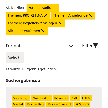
Aktive Filter:
Format: Audio
Themen: PRO RETINA
Themen: Angehörige
Themen: Begleiterkrankungen
Alle Filter entfernen
Filter
Format
Audio (1)
Es wurde 1 Ergebnis gefunden.
Suchergebnisse
Angehörige
Makulaödem
Hilfsmittel
AMD
LHON
MacTel
Morbus Best
Morbus Stargardt
RCS / CCS