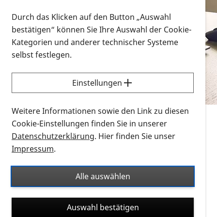
Vorlesen
Durch das Klicken auf den Button „Auswahl
bestätigen“ können Sie Ihre Auswahl der Cookie-
Alle Infomaterialien in verschiedenen
Kategorien und anderer technischer Systeme
Formaten an einem Ort
selbst festlegen.
Sie möchten wissen, wie Sie nach Infonmaterial
suchen und dieses bestellen bzw. herunterladen
Einstellungen
können? Schauen Sie sich die
Erklärvideos zum
Thema Infomaterial auf der PRO RETINA-Website
Weitere Informationen sowie den Link zu diesen
für blinde und sehbehinderte Menschen an.
Cookie-Einstellungen finden Sie in unserer
Datenschutzerklärung
. Hier finden Sie unser
Auf dieser Seite finden Sie sämtliches Infomaterial
Impressum
.
der PRO RETINA in all seinen Formaten an einem
Ort. Nutzen Sie den Formatfilter, um ausschließlich
Alle auswählen
nach Flyern und Broschüren, Audios oder Videos zu
suchen. Die meisten Flyer und Broschüren werden in
Auswahl bestätigen
verschiedenen Formaten angeboten: zur