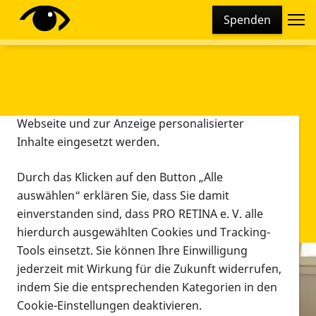
Cookie-Einstellungen
Spenden
Diese Webseite setzt verschiedene Cookies und
Tracking-Tools ein. Dies beinhaltet Cookies und
Tracking-Tools, die für den Betrieb der Webseite
technisch notwendig sind, die zu statistischen
Zwecken sowie zur besseren Bedienbarkeit der
Webseite und zur Anzeige personalisierter
Inhalte eingesetzt werden.
Durch das Klicken auf den Button „Alle
auswählen“ erklären Sie, dass Sie damit
einverstanden sind, dass PRO RETINA e. V. alle
hierdurch ausgewählten Cookies und Tracking-
Tools einsetzt. Sie können Ihre Einwilligung
jederzeit mit Wirkung für die Zukunft widerrufen,
Infomaterial
indem Sie die entsprechenden Kategorien in den
Infomaterial
Cookie-Einstellungen deaktivieren.