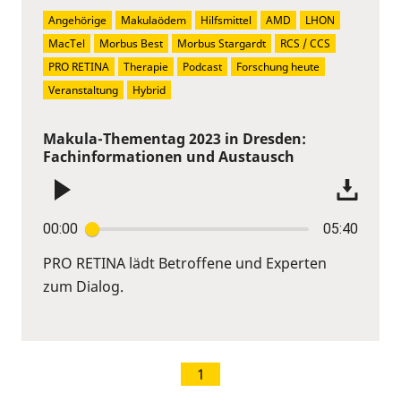
Angehörige
Makulaödem
Hilfsmittel
AMD
LHON
MacTel
Morbus Best
Morbus Stargardt
RCS / CCS
PRO RETINA
Therapie
Podcast
Forschung heute
Veranstaltung
Hybrid
Makula-Thementag 2023 in Dresden:
Fachinformationen und Austausch
00:00
05:40
PRO RETINA lädt Betroffene und Experten
zum Dialog.
1