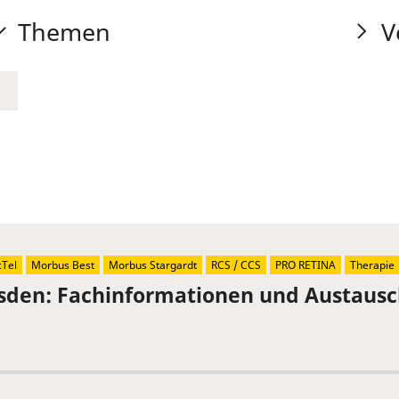
Themen
V
Tel
Morbus Best
Morbus Stargardt
RCS / CCS
PRO RETINA
Therapie
sden: Fachinformationen und Austaus