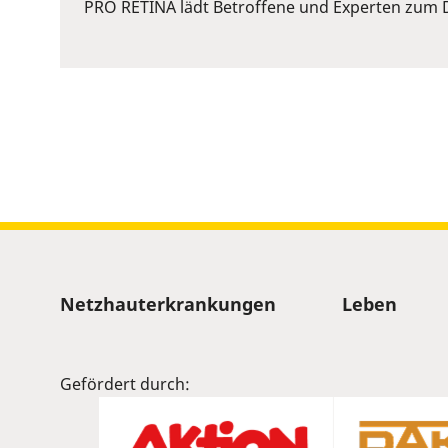
or
PRO RETINA lädt Betroffene und Experten zum D
Space
to
show
volume
slider.
Sitemap
Netzhauterkrankungen
Leben
Gefördert durch: