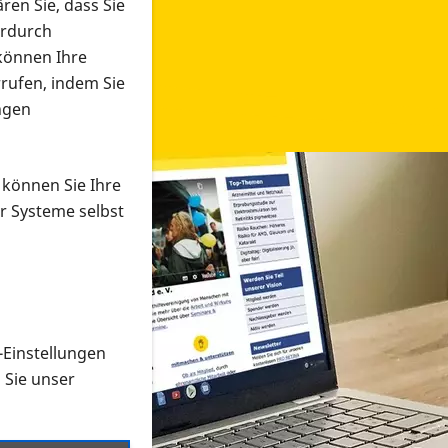
ren Sie, dass Sie
erdurch
 können Ihre
rrufen, indem Sie
ngen
 können Sie Ihre
r Systeme selbst
-Einstellungen
 in verschiedenen Formaten an e
n Sie unser
onmaterial suchen und dieses bestellen bzw. herunterladen
al auf der PRO RETINA-Website für blinde und sehbehi