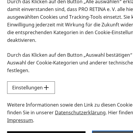
Durch das Klicken auf den Button „Alle auswählen“ erklä
damit einverstanden sind, dass PRO RETINA e. V. alle hi
ausgewählten Cookies und Tracking-Tools einsetzt. Sie
Einwilligung jederzeit mit Wirkung für die Zukunft wide
die entsprechenden Kategorien in den Cookie-Einstellu
deaktivieren.
Durch das Klicken auf den Button „Auswahl bestätigen“
Infomaterial
Auswahl der Cookie-Kategorien und anderer technische
Infomaterial
festlegen.
Einstellungen
Vorlesen
Weitere Informationen sowie den Link zu diesen Cookie
Alle Infomaterialien
finden Sie in unserer
Datenschutzerklärung
. Hier finde
Impressum
.
Sie möchten wissen, wie Sie nach Inf
Erklärvideos zum Thema Infomateri