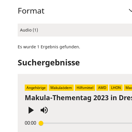
Format
Audio (1)
Es wurde 1 Ergebnis gefunden.
Suchergebnisse
Angehörige
Makulaödem
Hilfsmittel
AMD
LHON
Mac
Makula-Thementag 2023 in Dre
Press
00:00
Enter