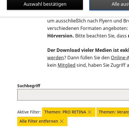
Auswahl bestätigen
Alle au
Auf dieser Seite finden Sie sämtliche
um ausschließlich nach Flyern und B
verschiedenen Formaten angeboten:
Hörversion.
Bitte beachten Sie, dass
Der Download vieler Medien ist exkl
werden
? Dann füllen Sie den
Online-
kein
Mitglied
sind, haben Sie Zugriff 
Suchbegriff
Aktive Filter:
Themen: PRO RETINA
Themen: Veran
Alle Filter entfernen