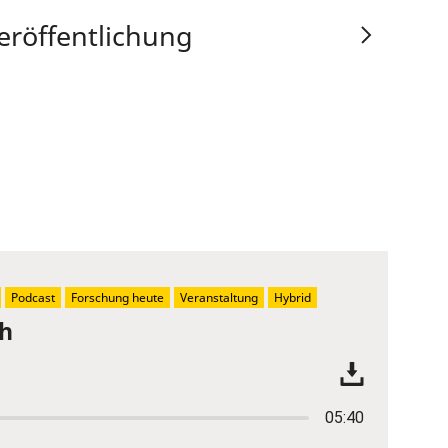
eröffentlichung
Podcast
Forschung heute
Veranstaltung
Hybrid
ch
05:40