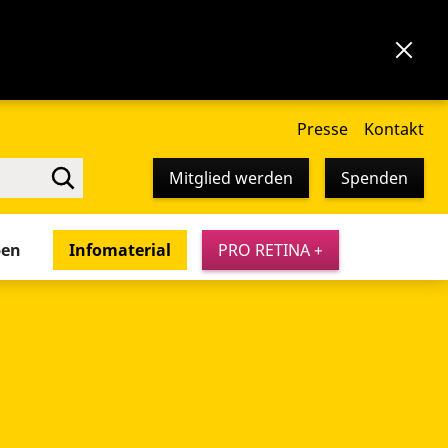
Presse
Kontakt
Mitglied werden
Spenden
pen
Infomaterial
PRO RETINA +