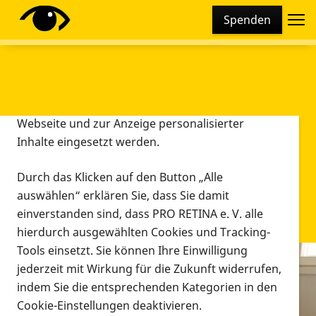
Cookie-Einstellungen
Spenden
Diese Webseite setzt verschiedene Cookies und
Tracking-Tools ein. Dies beinhaltet Cookies und
Tracking-Tools, die für den Betrieb der Webseite
technisch notwendig sind, die zu statistischen
Zwecken sowie zur besseren Bedienbarkeit der
Webseite und zur Anzeige personalisierter
Inhalte eingesetzt werden.
Durch das Klicken auf den Button „Alle
auswählen“ erklären Sie, dass Sie damit
einverstanden sind, dass PRO RETINA e. V. alle
hierdurch ausgewählten Cookies und Tracking-
Tools einsetzt. Sie können Ihre Einwilligung
jederzeit mit Wirkung für die Zukunft widerrufen,
Infomaterial
indem Sie die entsprechenden Kategorien in den
Infomaterial
Cookie-Einstellungen deaktivieren.