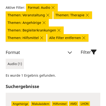
Aktive Filter:
Format: Audio
Themen: Veranstaltung
Themen: Therapie
Themen: Angehörige
Themen: Begleiterkrankungen
Themen: Hilfsmittel
Alle Filter entfernen
Filter
Format
Audio (1)
Es wurde 1 Ergebnis gefunden.
Suchergebnisse
Angehörige
Makulaödem
Hilfsmittel
AMD
LHON