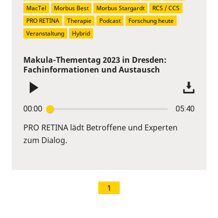
MacTel
Morbus Best
Morbus Stargardt
RCS / CCS
PRO RETINA
Therapie
Podcast
Forschung heute
Veranstaltung
Hybrid
Makula-Thementag 2023 in Dresden:
Fachinformationen und Austausch
00:00
05:40
PRO RETINA lädt Betroffene und Experten
zum Dialog.
1