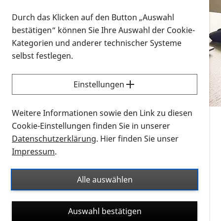
Vorlesen
Durch das Klicken auf den Button „Auswahl
bestätigen“ können Sie Ihre Auswahl der Cookie-
Alle Infomaterialien in verschiedenen
Kategorien und anderer technischer Systeme
Formaten an einem Ort
selbst festlegen.
Sie möchten wissen, wie Sie nach Infonmaterial
suchen und dieses bestellen bzw. herunterladen
Einstellungen
können? Schauen Sie sich die
Erklärvideos zum
Thema Infomaterial auf der PRO RETINA-Website
Weitere Informationen sowie den Link zu diesen
für blinde und sehbehinderte Menschen an.
Cookie-Einstellungen finden Sie in unserer
Datenschutzerklärung
. Hier finden Sie unser
Auf dieser Seite finden Sie sämtliches Infomaterial
Impressum
.
der PRO RETINA in all seinen Formaten an einem
Ort. Nutzen Sie den Formatfilter, um ausschließlich
Alle auswählen
nach Flyern und Broschüren, Audios oder Videos zu
suchen. Die meisten Flyer und Broschüren werden in
Auswahl bestätigen
verschiedenen Formaten angeboten: zur