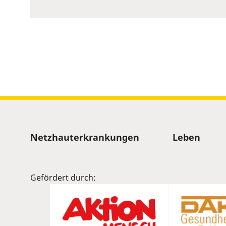
to
show
volume
slider.
Sitemap
Netzhauterkrankungen
Leben
Gefördert durch: