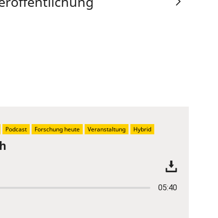
eröffentlichung
Podcast
Forschung heute
Veranstaltung
Hybrid
ch
05:40