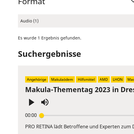
Format
Audio (1)
Es wurde 1 Ergebnis gefunden.
Suchergebnisse
Angehörige
Makulaödem
Hilfsmittel
AMD
LHON
Mac
Makula-Thementag 2023 in Dre
Press
00:00
Enter
or
PRO RETINA lädt Betroffene und Experten zum D
Space