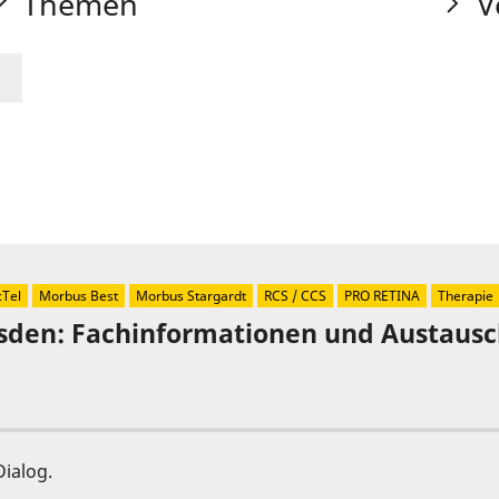
Themen
V
Tel
Morbus Best
Morbus Stargardt
RCS / CCS
PRO RETINA
Therapie
sden: Fachinformationen und Austaus
ialog.