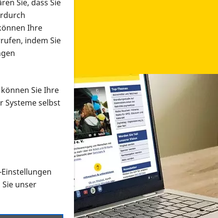
ren Sie, dass Sie
erdurch
 können Ihre
rrufen, indem Sie
ngen
 können Sie Ihre
r Systeme selbst
-Einstellungen
 in verschiedenen Formaten an e
n Sie unser
onmaterial suchen und dieses bestellen bzw. herunterladen
al auf der PRO RETINA-Website für blinde und sehbehi