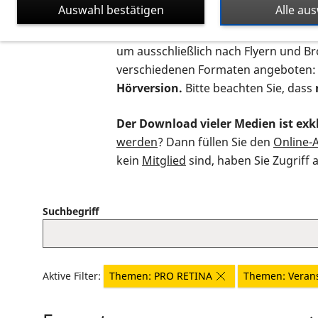
Auswahl bestätigen
Alle au
Auf dieser Seite finden Sie sämtliche
um ausschließlich nach Flyern und B
verschiedenen Formaten angeboten:
Hörversion.
Bitte beachten Sie, dass
Der Download vieler Medien ist exkl
werden
? Dann füllen Sie den
Online-
kein
Mitglied
sind, haben Sie Zugriff 
Suchbegriff
Aktive Filter:
Themen: PRO RETINA
Themen: Veran