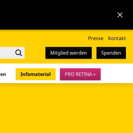
Presse
Kontakt
Mitglied werden
Spenden
pen
Infomaterial
PRO RETINA +