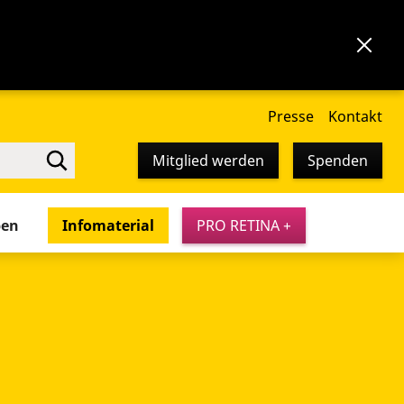
Presse
Kontakt
Mitglied werden
Spenden
pen
Infomaterial
PRO RETINA +