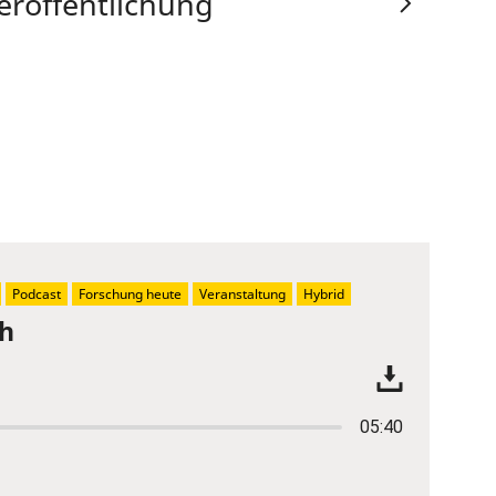
eröffentlichung
Podcast
Forschung heute
Veranstaltung
Hybrid
ch
05:40