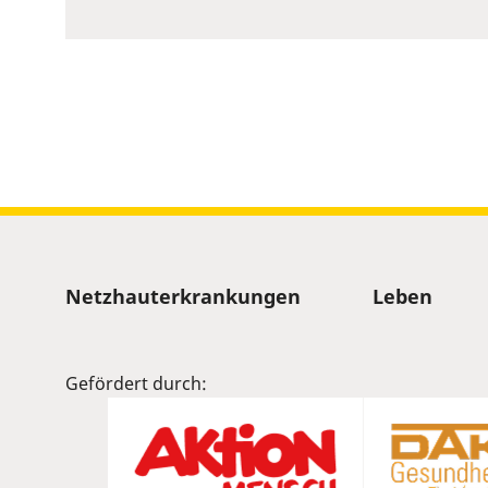
to
show
volume
slider.
Sitemap
Netzhauterkrankungen
Leben
Gefördert durch: