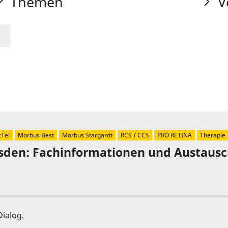
Themen
V
Tel
Morbus Best
Morbus Stargardt
RCS / CCS
PRO RETINA
Therapie
sden: Fachinformationen und Austaus
ialog.