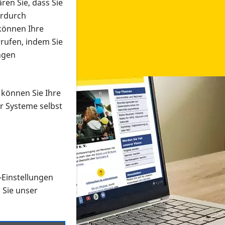
ren Sie, dass Sie
erdurch
 können Ihre
rrufen, indem Sie
ngen
 können Sie Ihre
r Systeme selbst
-Einstellungen
 in verschiedenen Formaten an e
n Sie unser
onmaterial suchen und dieses bestellen bzw. herunterladen
al auf der PRO RETINA-Website für blinde und sehbehi