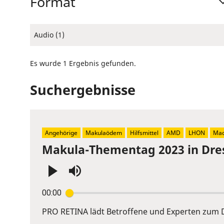
Format
Audio (1)
Es wurde 1 Ergebnis gefunden.
Suchergebnisse
Angehörige
Makulaödem
Hilfsmittel
AMD
LHON
Mac
Makula-Thementag 2023 in Dre
Press
00:00
Enter
or
PRO RETINA lädt Betroffene und Experten zum D
Space