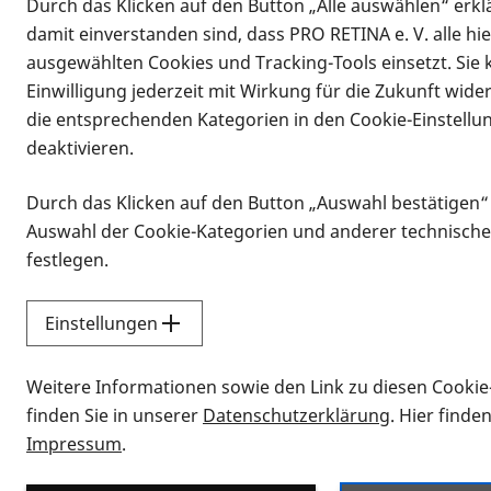
Durch das Klicken auf den Button „Alle auswählen“ erklä
damit einverstanden sind, dass PRO RETINA e. V. alle hi
ausgewählten Cookies und Tracking-Tools einsetzt. Sie
Einwilligung jederzeit mit Wirkung für die Zukunft wide
die entsprechenden Kategorien in den Cookie-Einstellu
deaktivieren.
Durch das Klicken auf den Button „Auswahl bestätigen“
Infomaterial
Auswahl der Cookie-Kategorien und anderer technische
Infomaterial
festlegen.
Einstellungen
Vorlesen
Weitere Informationen sowie den Link zu diesen Cookie
Alle Infomaterialien
finden Sie in unserer
Datenschutzerklärung
. Hier finde
Impressum
.
Sie möchten wissen, wie Sie nach Inf
Erklärvideos zum Thema Infomateri