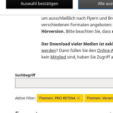
Auswahl bestätigen
Alle au
Auf dieser Seite finden Sie sämtliche
um ausschließlich nach Flyern und B
verschiedenen Formaten angeboten:
Hörversion.
Bitte beachten Sie, dass
Der Download vieler Medien ist exkl
werden
? Dann füllen Sie den
Online-
kein
Mitglied
sind, haben Sie Zugriff 
Suchbegriff
Aktive Filter:
Themen: PRO RETINA
Themen: Veran