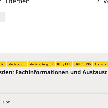
Themen
V
Tel
Morbus Best
Morbus Stargardt
RCS / CCS
PRO RETINA
Therapie
sden: Fachinformationen und Austaus
ialog.