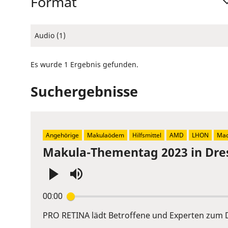
Format
Audio (1)
Es wurde 1 Ergebnis gefunden.
Suchergebnisse
Angehörige
Makulaödem
Hilfsmittel
AMD
LHON
Mac
Makula-Thementag 2023 in Dre
Press
00:00
Enter
or
PRO RETINA lädt Betroffene und Experten zum D
Space