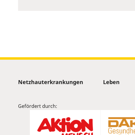
to
show
volume
slider.
Sitemap
Netzhauterkrankungen
Leben
Gefördert durch: