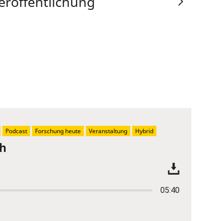
eröffentlichung
Podcast
Forschung heute
Veranstaltung
Hybrid
ch
05:40