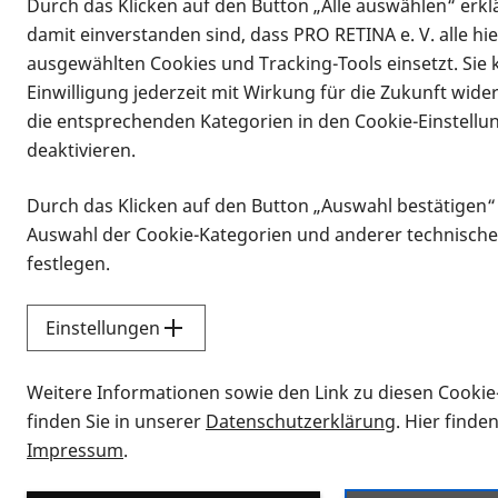
Durch das Klicken auf den Button „Alle auswählen“ erklä
damit einverstanden sind, dass PRO RETINA e. V. alle hi
ausgewählten Cookies und Tracking-Tools einsetzt. Sie
Einwilligung jederzeit mit Wirkung für die Zukunft wide
die entsprechenden Kategorien in den Cookie-Einstellu
deaktivieren.
Durch das Klicken auf den Button „Auswahl bestätigen“
Infomaterial
Auswahl der Cookie-Kategorien und anderer technische
Infomaterial
festlegen.
Einstellungen
Vorlesen
Weitere Informationen sowie den Link zu diesen Cookie
Alle Infomaterialien
finden Sie in unserer
Datenschutzerklärung
. Hier finde
Impressum
.
Sie möchten wissen, wie Sie nach Inf
Erklärvideos zum Thema Infomateri