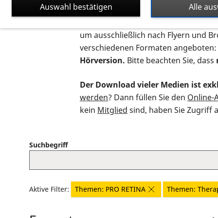
Auswahl bestätigen
Alle au
Auf dieser Seite finden Sie sämtliche
um ausschließlich nach Flyern und B
verschiedenen Formaten angeboten:
Hörversion.
Bitte beachten Sie, dass
Der Download vieler Medien ist exkl
werden
? Dann füllen Sie den
Online-
kein
Mitglied
sind, haben Sie Zugriff 
Suchbegriff
Aktive Filter:
Themen: PRO RETINA
Themen: Thera