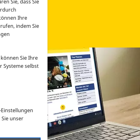
ren Sie, dass Sie
erdurch
 können Ihre
rrufen, indem Sie
ngen
 können Sie Ihre
r Systeme selbst
-Einstellungen
 in verschiedenen Formaten an e
n Sie unser
onmaterial suchen und dieses bestellen bzw. herunterladen
al auf der PRO RETINA-Website für blinde und sehbehi