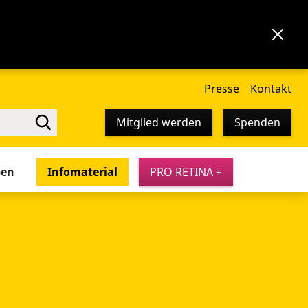
Presse
Kontakt
Mitglied werden
Spenden
pen
Infomaterial
PRO RETINA +