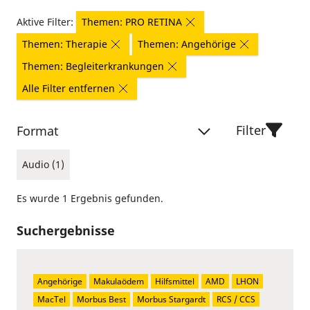
Aktive Filter:
Themen: PRO RETINA
Themen: Therapie
Themen: Angehörige
Themen: Begleiterkrankungen
Alle Filter entfernen
Filter
Format
Audio (1)
Es wurde 1 Ergebnis gefunden.
Suchergebnisse
Angehörige
Makulaödem
Hilfsmittel
AMD
LHON
MacTel
Morbus Best
Morbus Stargardt
RCS / CCS