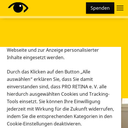
Cookie-Einstellungen
Spenden
Diese Webseite setzt verschiedene Cookies und
Tracking-Tools ein. Dies beinhaltet Cookies und
Tracking-Tools, die für den Betrieb der Webseite
technisch notwendig sind, die zu statistischen
Zwecken sowie zur besseren Bedienbarkeit der
Webseite und zur Anzeige personalisierter
Inhalte eingesetzt werden.
Durch das Klicken auf den Button „Alle
auswählen“ erklären Sie, dass Sie damit
einverstanden sind, dass PRO RETINA e. V. alle
hierdurch ausgewählten Cookies und Tracking-
Tools einsetzt. Sie können Ihre Einwilligung
jederzeit mit Wirkung für die Zukunft widerrufen,
Infomaterial
indem Sie die entsprechenden Kategorien in den
Infomaterial
Cookie-Einstellungen deaktivieren.