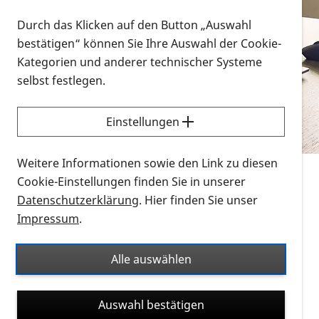
Vorlesen
Durch das Klicken auf den Button „Auswahl
bestätigen“ können Sie Ihre Auswahl der Cookie-
Alle Infomaterialien in verschiedenen
Kategorien und anderer technischer Systeme
Formaten an einem Ort
selbst festlegen.
Sie möchten wissen, wie Sie nach Infonmaterial
suchen und dieses bestellen bzw. herunterladen
Einstellungen
können? Schauen Sie sich die
Erklärvideos zum
Thema Infomaterial auf der PRO RETINA-Website
Weitere Informationen sowie den Link zu diesen
für blinde und sehbehinderte Menschen an.
Cookie-Einstellungen finden Sie in unserer
Datenschutzerklärung
. Hier finden Sie unser
Auf dieser Seite finden Sie sämtliches Infomaterial
Impressum
.
der PRO RETINA in all seinen Formaten an einem
Ort. Nutzen Sie den Formatfilter, um ausschließlich
Alle auswählen
nach Flyern und Broschüren, Audios oder Videos zu
suchen. Die meisten Flyer und Broschüren werden in
Auswahl bestätigen
verschiedenen Formaten angeboten: zur