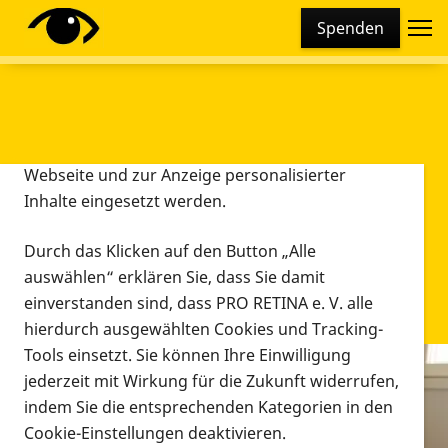
Cookie-Einstellungen
Spenden
Diese Webseite setzt verschiedene Cookies und
Tracking-Tools ein. Dies beinhaltet Cookies und
Tracking-Tools, die für den Betrieb der Webseite
technisch notwendig sind, die zu statistischen
Zwecken sowie zur besseren Bedienbarkeit der
Webseite und zur Anzeige personalisierter
Inhalte eingesetzt werden.
Durch das Klicken auf den Button „Alle
auswählen“ erklären Sie, dass Sie damit
einverstanden sind, dass PRO RETINA e. V. alle
hierdurch ausgewählten Cookies und Tracking-
Tools einsetzt. Sie können Ihre Einwilligung
jederzeit mit Wirkung für die Zukunft widerrufen,
Infomaterial
indem Sie die entsprechenden Kategorien in den
Infomaterial
Cookie-Einstellungen deaktivieren.