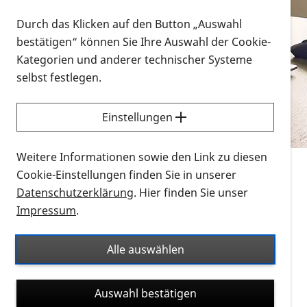
Vorlesen
Durch das Klicken auf den Button „Auswahl
bestätigen“ können Sie Ihre Auswahl der Cookie-
Alle Infomaterialien in verschiedenen
Kategorien und anderer technischer Systeme
Formaten an einem Ort
selbst festlegen.
Sie möchten wissen, wie Sie nach Infonmaterial
suchen und dieses bestellen bzw. herunterladen
Einstellungen
können? Schauen Sie sich die
Erklärvideos zum
Thema Infomaterial auf der PRO RETINA-Website
Weitere Informationen sowie den Link zu diesen
für blinde und sehbehinderte Menschen an.
Cookie-Einstellungen finden Sie in unserer
Datenschutzerklärung
. Hier finden Sie unser
Auf dieser Seite finden Sie sämtliches Infomaterial
Impressum
.
der PRO RETINA in all seinen Formaten an einem
Ort. Nutzen Sie den Formatfilter, um ausschließlich
Alle auswählen
nach Flyern und Broschüren, Audios oder Videos zu
suchen. Die meisten Flyer und Broschüren werden in
Auswahl bestätigen
verschiedenen Formaten angeboten: zur