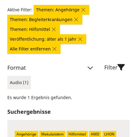
Aktive Filter:
Themen: Angehörige
Themen: Begleiterkrankungen
Themen: Hilfsmittel
Veröffentlichung: älter als 1 Jahr
Alle Filter entfernen
Filter
Format
Audio (1)
Es wurde 1 Ergebnis gefunden.
Suchergebnisse
Angehörige
Makulaödem
Hilfsmittel
AMD
LHON