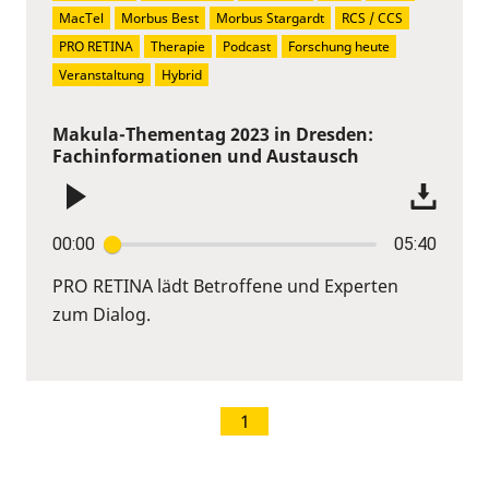
MacTel
Morbus Best
Morbus Stargardt
RCS / CCS
PRO RETINA
Therapie
Podcast
Forschung heute
Veranstaltung
Hybrid
Makula-Thementag 2023 in Dresden:
Fachinformationen und Austausch
00:00
05:40
PRO RETINA lädt Betroffene und Experten
zum Dialog.
1