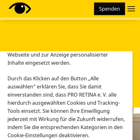
Cookie-Einstellungen
Spenden
Diese Webseite setzt verschiedene Cookies und
Tracking-Tools ein. Dies beinhaltet Cookies und
Tracking-Tools, die für den Betrieb der Webseite
technisch notwendig sind, die zu statistischen
Zwecken sowie zur besseren Bedienbarkeit der
Webseite und zur Anzeige personalisierter
Inhalte eingesetzt werden.
Durch das Klicken auf den Button „Alle
auswählen“ erklären Sie, dass Sie damit
einverstanden sind, dass PRO RETINA e. V. alle
hierdurch ausgewählten Cookies und Tracking-
Tools einsetzt. Sie können Ihre Einwilligung
jederzeit mit Wirkung für die Zukunft widerrufen,
Infomaterial
indem Sie die entsprechenden Kategorien in den
Infomaterial
Cookie-Einstellungen deaktivieren.