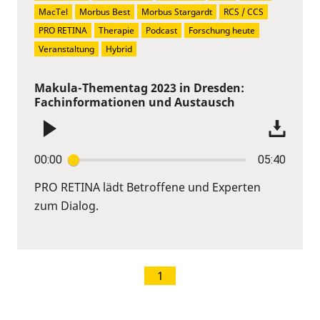
MacTel
Morbus Best
Morbus Stargardt
RCS / CCS
PRO RETINA
Therapie
Podcast
Forschung heute
Veranstaltung
Hybrid
Makula-Thementag 2023 in Dresden:
Fachinformationen und Austausch
00:00
05:40
PRO RETINA lädt Betroffene und Experten
zum Dialog.
1