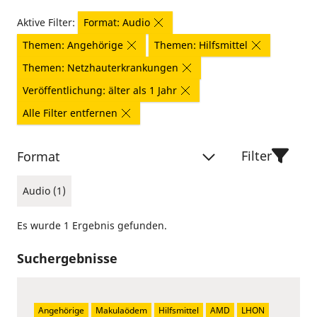
Aktive Filter:
Format: Audio
Themen: Angehörige
Themen: Hilfsmittel
Themen: Netzhauterkrankungen
Veröffentlichung: älter als 1 Jahr
Alle Filter entfernen
Filter
Format
Audio (1)
Es wurde 1 Ergebnis gefunden.
Suchergebnisse
Angehörige
Makulaödem
Hilfsmittel
AMD
LHON