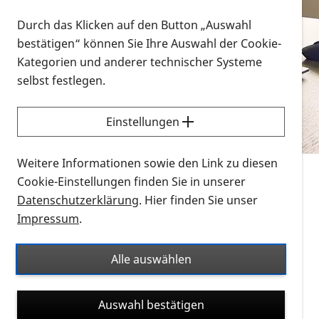
Vorlesen
Durch das Klicken auf den Button „Auswahl
bestätigen“ können Sie Ihre Auswahl der Cookie-
Alle Infomaterialien in verschiedenen
Kategorien und anderer technischer Systeme
Formaten an einem Ort
selbst festlegen.
Sie möchten wissen, wie Sie nach Infonmaterial
suchen und dieses bestellen bzw. herunterladen
Einstellungen
können? Schauen Sie sich die
Erklärvideos zum
Thema Infomaterial auf der PRO RETINA-Website
Weitere Informationen sowie den Link zu diesen
für blinde und sehbehinderte Menschen an.
Cookie-Einstellungen finden Sie in unserer
Datenschutzerklärung
. Hier finden Sie unser
Auf dieser Seite finden Sie sämtliches Infomaterial
Impressum
.
der PRO RETINA in all seinen Formaten an einem
Ort. Nutzen Sie den Formatfilter, um ausschließlich
Alle auswählen
nach Flyern und Broschüren, Audios oder Videos zu
suchen. Die meisten Flyer und Broschüren werden in
Auswahl bestätigen
verschiedenen Formaten angeboten: zur