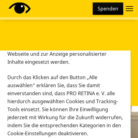
Cookie-Einstellungen
Spenden
Diese Webseite setzt verschiedene Cookies und
Tracking-Tools ein. Dies beinhaltet Cookies und
Tracking-Tools, die für den Betrieb der Webseite
technisch notwendig sind, die zu statistischen
Zwecken sowie zur besseren Bedienbarkeit der
Webseite und zur Anzeige personalisierter
Inhalte eingesetzt werden.
Durch das Klicken auf den Button „Alle
auswählen“ erklären Sie, dass Sie damit
einverstanden sind, dass PRO RETINA e. V. alle
hierdurch ausgewählten Cookies und Tracking-
Tools einsetzt. Sie können Ihre Einwilligung
jederzeit mit Wirkung für die Zukunft widerrufen,
Infomaterial
indem Sie die entsprechenden Kategorien in den
Infomaterial
Cookie-Einstellungen deaktivieren.