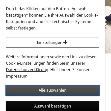
Vorlesen
Durch das Klicken auf den Button „Auswahl
bestätigen“ können Sie Ihre Auswahl der Cookie-
Alle Infomaterialien in verschiedenen
Kategorien und anderer technischer Systeme
Formaten an einem Ort
selbst festlegen.
Sie möchten wissen, wie Sie nach Infonmaterial
suchen und dieses bestellen bzw. herunterladen
Einstellungen
können? Schauen Sie sich die
Erklärvideos zum
Thema Infomaterial auf der PRO RETINA-Website
Weitere Informationen sowie den Link zu diesen
für blinde und sehbehinderte Menschen an.
Cookie-Einstellungen finden Sie in unserer
Datenschutzerklärung
. Hier finden Sie unser
Auf dieser Seite finden Sie sämtliches Infomaterial
Impressum
.
der PRO RETINA in all seinen Formaten an einem
Ort. Nutzen Sie den Formatfilter, um ausschließlich
Alle auswählen
nach Flyern und Broschüren, Audios oder Videos zu
suchen. Die meisten Flyer und Broschüren werden in
Auswahl bestätigen
verschiedenen Formaten angeboten: zur