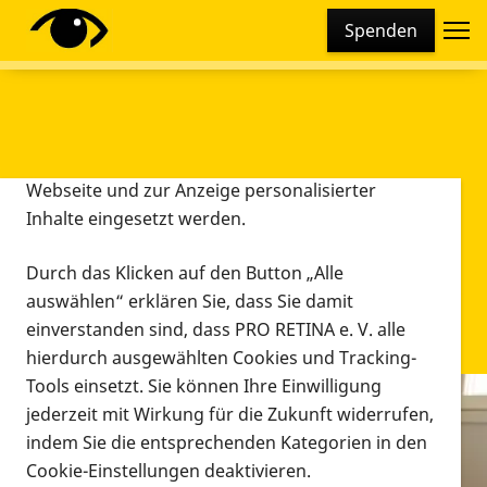
Cookie-Einstellungen
Spenden
Diese Webseite setzt verschiedene Cookies und
Tracking-Tools ein. Dies beinhaltet Cookies und
Tracking-Tools, die für den Betrieb der Webseite
technisch notwendig sind, die zu statistischen
Zwecken sowie zur besseren Bedienbarkeit der
Webseite und zur Anzeige personalisierter
Inhalte eingesetzt werden.
Durch das Klicken auf den Button „Alle
auswählen“ erklären Sie, dass Sie damit
einverstanden sind, dass PRO RETINA e. V. alle
hierdurch ausgewählten Cookies und Tracking-
Tools einsetzt. Sie können Ihre Einwilligung
jederzeit mit Wirkung für die Zukunft widerrufen,
Infomaterial
indem Sie die entsprechenden Kategorien in den
Infomaterial
Cookie-Einstellungen deaktivieren.