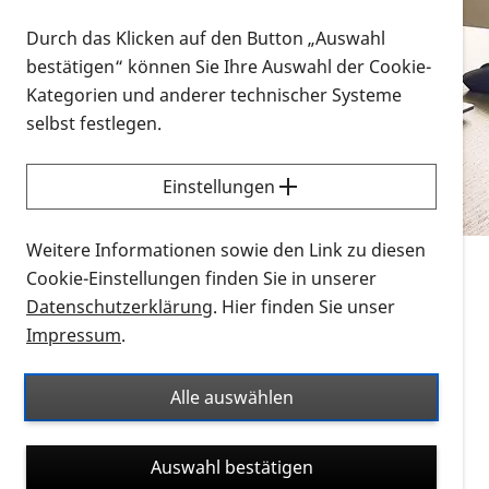
Vorlesen
Durch das Klicken auf den Button „Auswahl
bestätigen“ können Sie Ihre Auswahl der Cookie-
Alle Infomaterialien in verschiedenen
Kategorien und anderer technischer Systeme
Formaten an einem Ort
selbst festlegen.
Sie möchten wissen, wie Sie nach Infonmaterial
suchen und dieses bestellen bzw. herunterladen
Einstellungen
können? Schauen Sie sich die
Erklärvideos zum
Thema Infomaterial auf der PRO RETINA-Website
Weitere Informationen sowie den Link zu diesen
für blinde und sehbehinderte Menschen an.
Cookie-Einstellungen finden Sie in unserer
Datenschutzerklärung
. Hier finden Sie unser
Auf dieser Seite finden Sie sämtliches Infomaterial
Impressum
.
der PRO RETINA in all seinen Formaten an einem
Ort. Nutzen Sie den Formatfilter, um ausschließlich
Alle auswählen
nach Flyern und Broschüren, Audios oder Videos zu
suchen. Die meisten Flyer und Broschüren werden in
Auswahl bestätigen
verschiedenen Formaten angeboten: zur