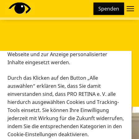
Cookie-Einstellungen
Spenden
Diese Webseite setzt verschiedene Cookies und
Tracking-Tools ein. Dies beinhaltet Cookies und
Tracking-Tools, die für den Betrieb der Webseite
technisch notwendig sind, die zu statistischen
Zwecken sowie zur besseren Bedienbarkeit der
Webseite und zur Anzeige personalisierter
Inhalte eingesetzt werden.
Durch das Klicken auf den Button „Alle
auswählen“ erklären Sie, dass Sie damit
einverstanden sind, dass PRO RETINA e. V. alle
hierdurch ausgewählten Cookies und Tracking-
Tools einsetzt. Sie können Ihre Einwilligung
jederzeit mit Wirkung für die Zukunft widerrufen,
Infomaterial
indem Sie die entsprechenden Kategorien in den
Infomaterial
Cookie-Einstellungen deaktivieren.