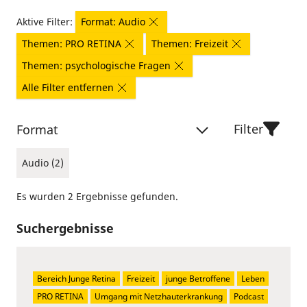
Aktive Filter:
Format: Audio
Themen: PRO RETINA
Themen: Freizeit
Themen: psychologische Fragen
Alle Filter entfernen
Filter
Format
Audio (2)
Es wurden 2 Ergebnisse gefunden.
Suchergebnisse
Bereich Junge Retina
Freizeit
junge Betroffene
Leben
PRO RETINA
Umgang mit Netzhauterkrankung
Podcast