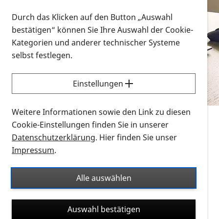
Vorlesen
Durch das Klicken auf den Button „Auswahl
bestätigen“ können Sie Ihre Auswahl der Cookie-
Alle Infomaterialien in verschiedenen
Kategorien und anderer technischer Systeme
Formaten an einem Ort
selbst festlegen.
Sie möchten wissen, wie Sie nach Infonmaterial
suchen und dieses bestellen bzw. herunterladen
Einstellungen
können? Schauen Sie sich die
Erklärvideos zum
Thema Infomaterial auf der PRO RETINA-Website
Weitere Informationen sowie den Link zu diesen
für blinde und sehbehinderte Menschen an.
Cookie-Einstellungen finden Sie in unserer
Datenschutzerklärung
. Hier finden Sie unser
Auf dieser Seite finden Sie sämtliches Infomaterial
Impressum
.
der PRO RETINA in all seinen Formaten an einem
Ort. Nutzen Sie den Formatfilter, um ausschließlich
Alle auswählen
nach Flyern und Broschüren, Audios oder Videos zu
suchen. Die meisten Flyer und Broschüren werden in
Auswahl bestätigen
verschiedenen Formaten angeboten: zur