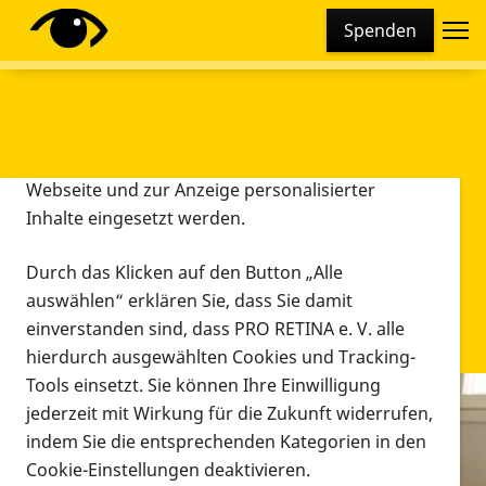
Cookie-Einstellungen
Spenden
Diese Webseite setzt verschiedene Cookies und
Tracking-Tools ein. Dies beinhaltet Cookies und
Tracking-Tools, die für den Betrieb der Webseite
technisch notwendig sind, die zu statistischen
Zwecken sowie zur besseren Bedienbarkeit der
Webseite und zur Anzeige personalisierter
Inhalte eingesetzt werden.
Durch das Klicken auf den Button „Alle
auswählen“ erklären Sie, dass Sie damit
einverstanden sind, dass PRO RETINA e. V. alle
hierdurch ausgewählten Cookies und Tracking-
Tools einsetzt. Sie können Ihre Einwilligung
jederzeit mit Wirkung für die Zukunft widerrufen,
Infomaterial
indem Sie die entsprechenden Kategorien in den
Infomaterial
Cookie-Einstellungen deaktivieren.