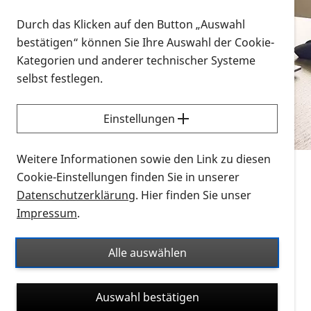
Vorlesen
Durch das Klicken auf den Button „Auswahl
bestätigen“ können Sie Ihre Auswahl der Cookie-
Alle Infomaterialien in verschiedenen
Kategorien und anderer technischer Systeme
Formaten an einem Ort
selbst festlegen.
Sie möchten wissen, wie Sie nach Infonmaterial
suchen und dieses bestellen bzw. herunterladen
Einstellungen
können? Schauen Sie sich die
Erklärvideos zum
Thema Infomaterial auf der PRO RETINA-Website
Weitere Informationen sowie den Link zu diesen
für blinde und sehbehinderte Menschen an.
Cookie-Einstellungen finden Sie in unserer
Datenschutzerklärung
. Hier finden Sie unser
Auf dieser Seite finden Sie sämtliches Infomaterial
Impressum
.
der PRO RETINA in all seinen Formaten an einem
Ort. Nutzen Sie den Formatfilter, um ausschließlich
Alle auswählen
nach Flyern und Broschüren, Audios oder Videos zu
suchen. Die meisten Flyer und Broschüren werden in
Auswahl bestätigen
verschiedenen Formaten angeboten: zur