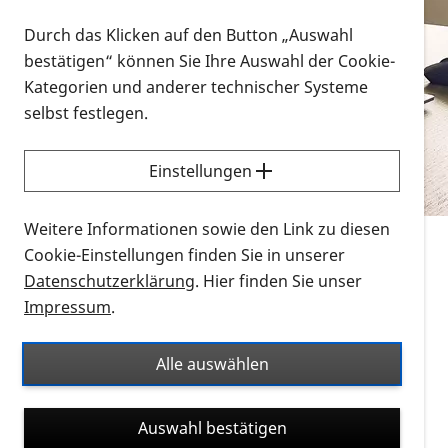
Vorlesen
Durch das Klicken auf den Button „Auswahl
bestätigen“ können Sie Ihre Auswahl der Cookie-
Alle Infomaterialien in verschiedenen
Kategorien und anderer technischer Systeme
Formaten an einem Ort
selbst festlegen.
Sie möchten wissen, wie Sie nach Infonmaterial
suchen und dieses bestellen bzw. herunterladen
Einstellungen
können? Schauen Sie sich die
Erklärvideos zum
Thema Infomaterial auf der PRO RETINA-Website
Weitere Informationen sowie den Link zu diesen
für blinde und sehbehinderte Menschen an.
Cookie-Einstellungen finden Sie in unserer
Datenschutzerklärung
. Hier finden Sie unser
Auf dieser Seite finden Sie sämtliches Infomaterial
Impressum
.
der PRO RETINA in all seinen Formaten an einem
Ort. Nutzen Sie den Formatfilter, um ausschließlich
Alle auswählen
nach Flyern und Broschüren, Audios oder Videos zu
suchen. Die meisten Flyer und Broschüren werden in
Auswahl bestätigen
verschiedenen Formaten angeboten: zur