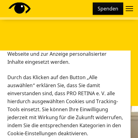
Cookie-Einstellungen
Spenden
Diese Webseite setzt verschiedene Cookies und
Tracking-Tools ein. Dies beinhaltet Cookies und
Tracking-Tools, die für den Betrieb der Webseite
technisch notwendig sind, die zu statistischen
Zwecken sowie zur besseren Bedienbarkeit der
Webseite und zur Anzeige personalisierter
Inhalte eingesetzt werden.
Durch das Klicken auf den Button „Alle
auswählen“ erklären Sie, dass Sie damit
einverstanden sind, dass PRO RETINA e. V. alle
hierdurch ausgewählten Cookies und Tracking-
Tools einsetzt. Sie können Ihre Einwilligung
jederzeit mit Wirkung für die Zukunft widerrufen,
Infomaterial
indem Sie die entsprechenden Kategorien in den
Infomaterial
Cookie-Einstellungen deaktivieren.