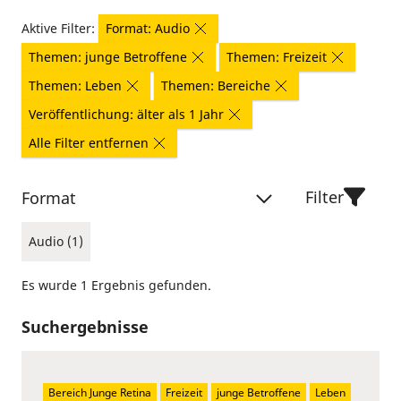
Aktive Filter:
Format: Audio
Themen: junge Betroffene
Themen: Freizeit
Themen: Leben
Themen: Bereiche
Veröffentlichung: älter als 1 Jahr
Alle Filter entfernen
Filter
Format
Audio (1)
Es wurde 1 Ergebnis gefunden.
Suchergebnisse
Bereich Junge Retina
Freizeit
junge Betroffene
Leben