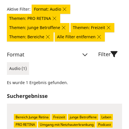
Aktive Filter:
Format: Audio
Themen: PRO RETINA
Themen: junge Betroffene
Themen: Freizeit
Themen: Bereiche
Alle Filter entfernen
Filter
Format
Audio (1)
Es wurde 1 Ergebnis gefunden.
Suchergebnisse
Bereich Junge Retina
Freizeit
junge Betroffene
Leben
PRO RETINA
Umgang mit Netzhauterkrankung
Podcast