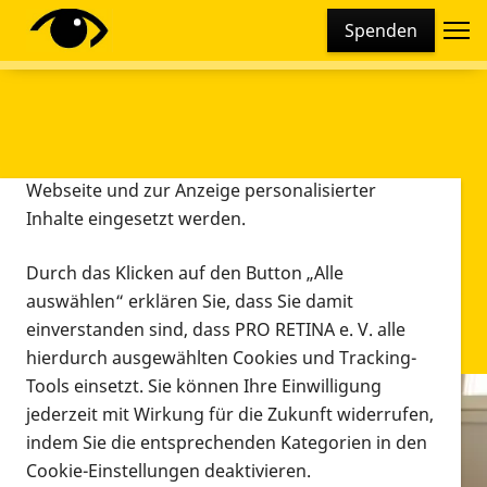
Cookie-Einstellungen
Spenden
Diese Webseite setzt verschiedene Cookies und
Tracking-Tools ein. Dies beinhaltet Cookies und
Tracking-Tools, die für den Betrieb der Webseite
technisch notwendig sind, die zu statistischen
Zwecken sowie zur besseren Bedienbarkeit der
Webseite und zur Anzeige personalisierter
Inhalte eingesetzt werden.
Durch das Klicken auf den Button „Alle
auswählen“ erklären Sie, dass Sie damit
einverstanden sind, dass PRO RETINA e. V. alle
hierdurch ausgewählten Cookies und Tracking-
Tools einsetzt. Sie können Ihre Einwilligung
jederzeit mit Wirkung für die Zukunft widerrufen,
Infomaterial
indem Sie die entsprechenden Kategorien in den
Infomaterial
Cookie-Einstellungen deaktivieren.