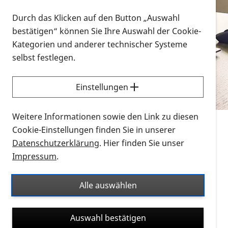
Vorlesen
Durch das Klicken auf den Button „Auswahl
bestätigen“ können Sie Ihre Auswahl der Cookie-
Alle Infomaterialien in verschiedenen
Kategorien und anderer technischer Systeme
Formaten an einem Ort
selbst festlegen.
Sie möchten wissen, wie Sie nach Infonmaterial
suchen und dieses bestellen bzw. herunterladen
Einstellungen
können? Schauen Sie sich die
Erklärvideos zum
Thema Infomaterial auf der PRO RETINA-Website
Weitere Informationen sowie den Link zu diesen
für blinde und sehbehinderte Menschen an.
Cookie-Einstellungen finden Sie in unserer
Datenschutzerklärung
. Hier finden Sie unser
Auf dieser Seite finden Sie sämtliches Infomaterial
Impressum
.
der PRO RETINA in all seinen Formaten an einem
Ort. Nutzen Sie den Formatfilter, um ausschließlich
Alle auswählen
nach Flyern und Broschüren, Audios oder Videos zu
suchen. Die meisten Flyer und Broschüren werden in
Auswahl bestätigen
verschiedenen Formaten angeboten: zur