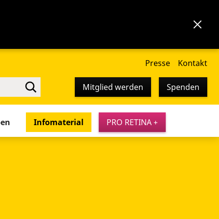
Presse
Kontakt
Mitglied werden
Spenden
pen
Infomaterial
PRO RETINA +