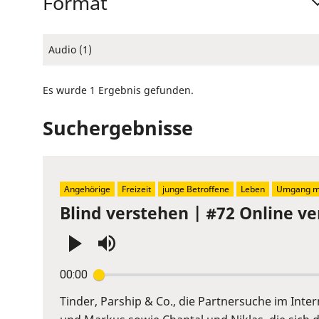
Format
Audio (1)
Es wurde 1 Ergebnis gefunden.
Suchergebnisse
Angehörige
Freizeit
junge Betroffene
Leben
Umgang mi
Blind verstehen | #72 Online ve
Press
00:00
Enter
or
Tinder, Parship & Co., die Partnersuche im Inte
Space