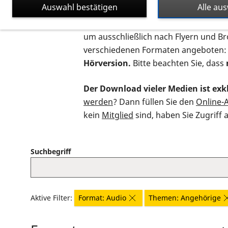
Auswahl bestätigen
Alle au
Auf dieser Seite finden Sie sämtliche
um ausschließlich nach Flyern und B
verschiedenen Formaten angeboten:
Hörversion.
Bitte beachten Sie, dass
Der Download vieler Medien ist exkl
werden
? Dann füllen Sie den
Online-
kein
Mitglied
sind, haben Sie Zugriff 
Suchbegriff
Aktive Filter:
Format: Audio
Themen: Angehörige