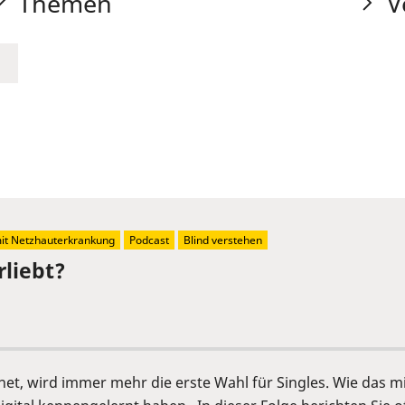
Themen
V
t Netzhauterkrankung
Podcast
Blind verstehen
rliebt?
rnet, wird immer mehr die erste Wahl für Singles. Wie das m