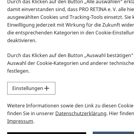
Durch das Klicken auf den Button „Alle auswählen“ erklä
damit einverstanden sind, dass PRO RETINA e. V. alle hi
ausgewählten Cookies und Tracking-Tools einsetzt. Sie
Einwilligung jederzeit mit Wirkung für die Zukunft wide
die entsprechenden Kategorien in den Cookie-Einstellu
deaktivieren.
Durch das Klicken auf den Button „Auswahl bestätigen“
Infomaterial
Auswahl der Cookie-Kategorien und anderer technische
Infomaterial
festlegen.
Einstellungen
Vorlesen
Weitere Informationen sowie den Link zu diesen Cookie
Alle Infomaterialien
finden Sie in unserer
Datenschutzerklärung
. Hier finde
Impressum
.
Sie möchten wissen, wie Sie nach Inf
Erklärvideos zum Thema Infomateri