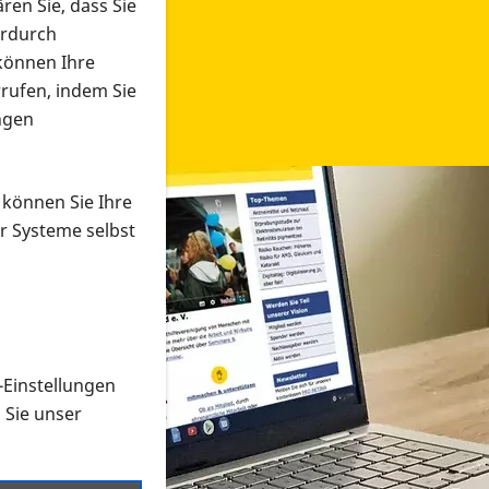
ren Sie, dass Sie
erdurch
 können Ihre
rrufen, indem Sie
ngen
 können Sie Ihre
r Systeme selbst
-Einstellungen
 in verschiedenen Formaten an e
n Sie unser
onmaterial suchen und dieses bestellen bzw. herunterladen
al auf der PRO RETINA-Website für blinde und sehbehi