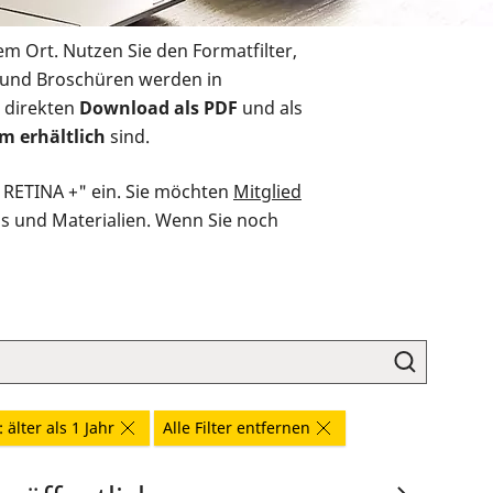
em Ort. Nutzen Sie den Formatfilter,
r und Broschüren werden in
 direkten
Download als PDF
und als
m erhältlich
sind.
O RETINA +" ein. Sie möchten
Mitglied
ds und Materialien. Wenn Sie noch
 älter als 1 Jahr
Alle Filter entfernen