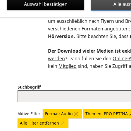
Auswahl bestätigen
Alle au
Auf dieser Seite finden Sie sämtliche
um ausschließlich nach Flyern und B
verschiedenen Formaten angeboten:
Hörversion.
Bitte beachten Sie, dass
Der Download vieler Medien ist exkl
werden
? Dann füllen Sie den
Online-
kein
Mitglied
sind, haben Sie Zugriff 
Suchbegriff
Aktive Filter:
Format: Audio
Themen: PRO RETINA
Alle Filter entfernen