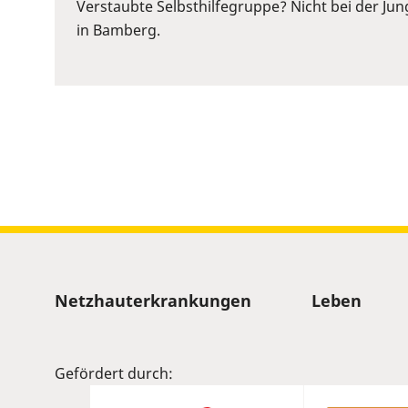
or
Verstaubte Selbsthilfegruppe? Nicht bei der Ju
Space
in Bamberg.
to
show
volume
slider.
Sitemap
Netzhauterkrankungen
Leben
Gefördert durch: