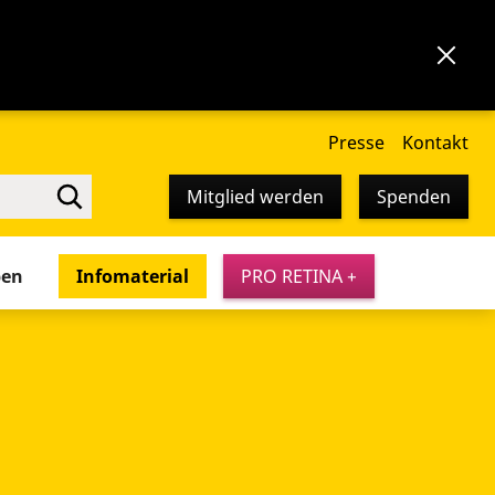
Presse
Kontakt
Mitglied werden
Spenden
pen
Infomaterial
PRO RETINA +