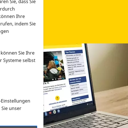
ren Sie, dass Sie
erdurch
 können Ihre
rrufen, indem Sie
ngen
 können Sie Ihre
r Systeme selbst
-Einstellungen
 in verschiedenen Formaten an e
n Sie unser
onmaterial suchen und dieses bestellen bzw. herunterladen
al auf der PRO RETINA-Website für blinde und sehbehi