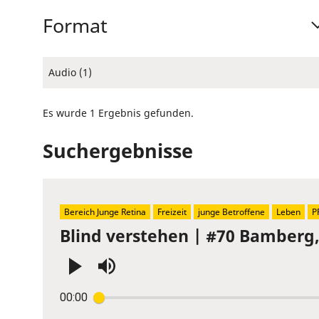
Format
Audio (1)
Es wurde 1 Ergebnis gefunden.
Suchergebnisse
Bereich Junge Retina
Freizeit
junge Betroffene
Leben
P
Blind verstehen | #70 Bamberg
Press
00:00
Enter