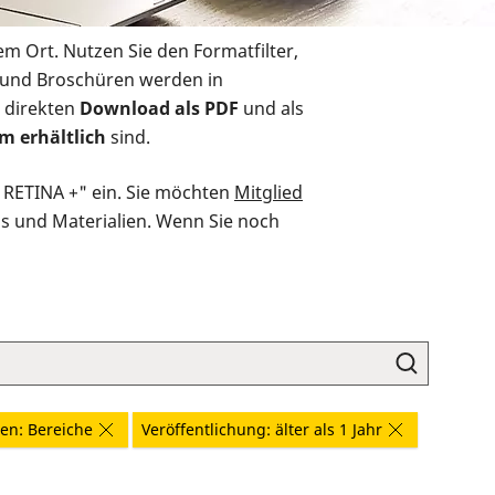
em Ort. Nutzen Sie den Formatfilter,
r und Broschüren werden in
 direkten
Download als PDF
und als
m erhältlich
sind.
O RETINA +" ein. Sie möchten
Mitglied
ds und Materialien. Wenn Sie noch
en: Bereiche
Veröffentlichung: älter als 1 Jahr