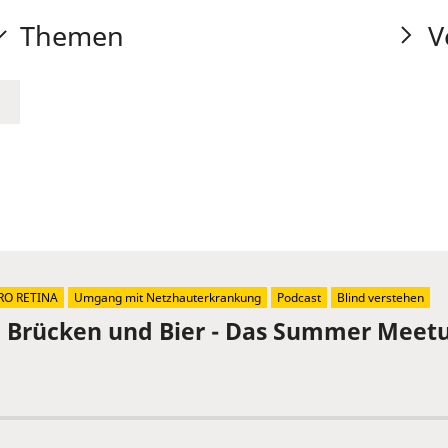
Themen
V
RO RETINA
Umgang mit Netzhauterkrankung
Podcast
Blind verstehen
, Brücken und Bier - Das Summer Meetu