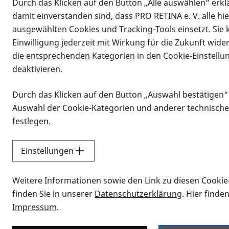
Durch das Klicken auf den Button „Alle auswählen“ erklä
damit einverstanden sind, dass PRO RETINA e. V. alle hi
ausgewählten Cookies und Tracking-Tools einsetzt. Sie
Einwilligung jederzeit mit Wirkung für die Zukunft wide
die entsprechenden Kategorien in den Cookie-Einstellu
deaktivieren.
Durch das Klicken auf den Button „Auswahl bestätigen“
Infomaterial
Auswahl der Cookie-Kategorien und anderer technische
Infomaterial
festlegen.
Einstellungen
Vorlesen
Weitere Informationen sowie den Link zu diesen Cookie
Alle Infomaterialien
finden Sie in unserer
Datenschutzerklärung
. Hier finde
Impressum
.
Sie möchten wissen, wie Sie nach Inf
Erklärvideos zum Thema Infomateri