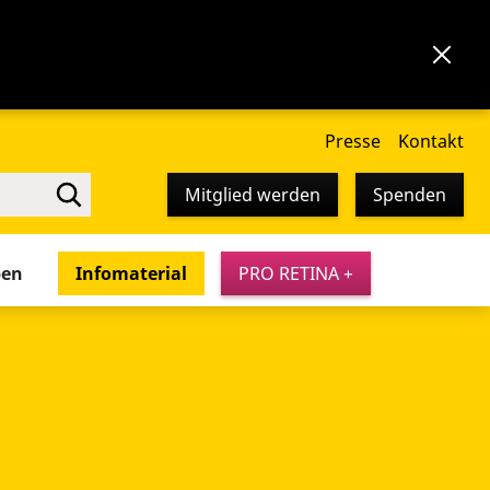
Presse
Kontakt
Mitglied werden
Spenden
pen
Infomaterial
PRO RETINA +