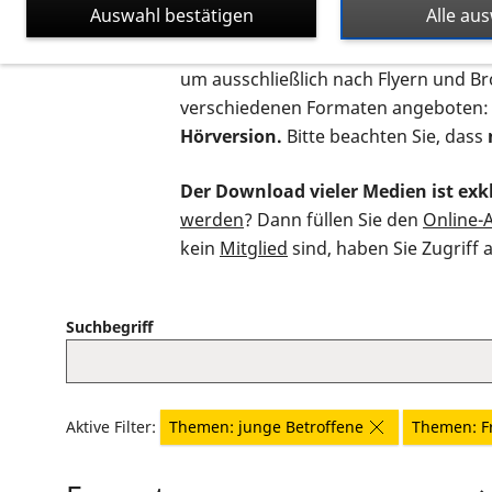
Auswahl bestätigen
Alle au
Auf dieser Seite finden Sie sämtliche
um ausschließlich nach Flyern und B
verschiedenen Formaten angeboten:
Hörversion.
Bitte beachten Sie, dass
Der Download vieler Medien ist exkl
werden
? Dann füllen Sie den
Online-
kein
Mitglied
sind, haben Sie Zugriff 
Suchbegriff
Aktive Filter:
Themen: junge Betroffene
Themen: Fr