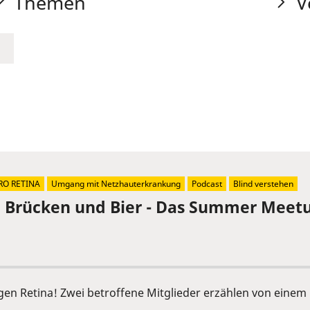
Themen
V
RO RETINA
Umgang mit Netzhauterkrankung
Podcast
Blind verstehen
, Brücken und Bier - Das Summer Meetu
ngen Retina! Zwei betroffene Mitglieder erzählen von ein