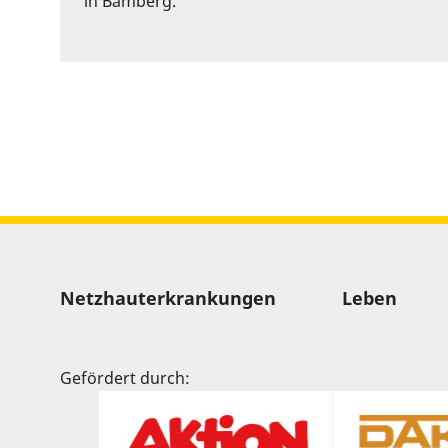
in Bamberg.
to
show
volume
slider.
Sitemap
Netzhauterkrankungen
Leben
Gefördert durch: