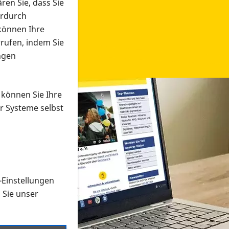
ren Sie, dass Sie
erdurch
 können Ihre
rrufen, indem Sie
ngen
 können Sie Ihre
r Systeme selbst
-Einstellungen
 in verschiedenen Formaten an e
n Sie unser
onmaterial suchen und dieses bestellen bzw. herunterladen
al auf der PRO RETINA-Website für blinde und sehbehi