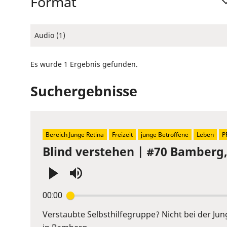
Format
Audio (1)
Es wurde 1 Ergebnis gefunden.
Suchergebnisse
Bereich Junge Retina
Freizeit
junge Betroffene
Leben
P
Blind verstehen | #70 Bamberg
Press
00:00
Enter
or
Verstaubte Selbsthilfegruppe? Nicht bei der Ju
Space