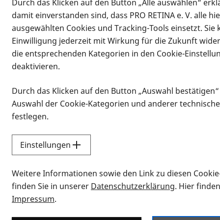
Durch das Klicken auf den Button „Alle auswählen“ erklä
damit einverstanden sind, dass PRO RETINA e. V. alle hi
ausgewählten Cookies und Tracking-Tools einsetzt. Sie
Einwilligung jederzeit mit Wirkung für die Zukunft wide
die entsprechenden Kategorien in den Cookie-Einstellu
deaktivieren.
Durch das Klicken auf den Button „Auswahl bestätigen“
Infomaterial
Auswahl der Cookie-Kategorien und anderer technische
Infomaterial
festlegen.
Einstellungen
Vorlesen
Weitere Informationen sowie den Link zu diesen Cookie
Alle Infomaterialien
finden Sie in unserer
Datenschutzerklärung
. Hier finde
Impressum
.
Sie möchten wissen, wie Sie nach Inf
Erklärvideos zum Thema Infomateri