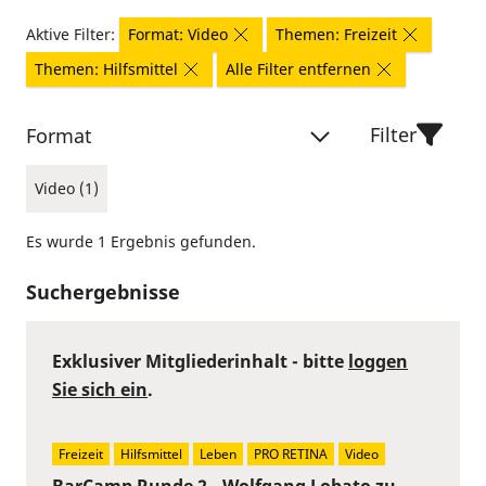
Aktive Filter:
Format: Video
Themen: Freizeit
Themen: Hilfsmittel
Alle Filter entfernen
Filter
Format
Video (1)
Es wurde 1 Ergebnis gefunden.
Suchergebnisse
Exklusiver Mitgliederinhalt - bitte
loggen
Sie sich ein
.
Freizeit
Hilfsmittel
Leben
PRO RETINA
Video
BarCamp Runde 2 - Wolfgang Lobato zu