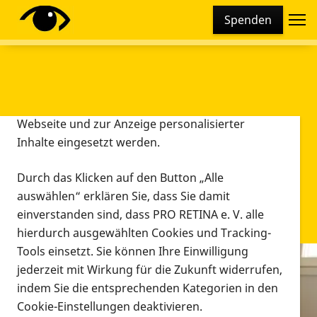
Cookie-Einstellungen
Spenden
Diese Webseite setzt verschiedene Cookies und
Tracking-Tools ein. Dies beinhaltet Cookies und
Tracking-Tools, die für den Betrieb der Webseite
technisch notwendig sind, die zu statistischen
Zwecken sowie zur besseren Bedienbarkeit der
Webseite und zur Anzeige personalisierter
Inhalte eingesetzt werden.
Durch das Klicken auf den Button „Alle
auswählen“ erklären Sie, dass Sie damit
einverstanden sind, dass PRO RETINA e. V. alle
hierdurch ausgewählten Cookies und Tracking-
Tools einsetzt. Sie können Ihre Einwilligung
jederzeit mit Wirkung für die Zukunft widerrufen,
Infomaterial
indem Sie die entsprechenden Kategorien in den
Infomaterial
Cookie-Einstellungen deaktivieren.