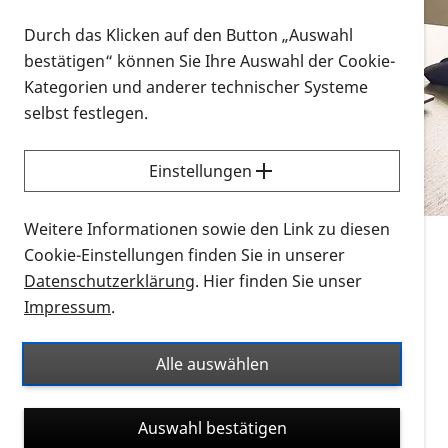
Vorlesen
Durch das Klicken auf den Button „Auswahl
bestätigen“ können Sie Ihre Auswahl der Cookie-
Alle Infomaterialien in verschiedenen
Kategorien und anderer technischer Systeme
Formaten an einem Ort
selbst festlegen.
Sie möchten wissen, wie Sie nach Infonmaterial
suchen und dieses bestellen bzw. herunterladen
Einstellungen
können? Schauen Sie sich die
Erklärvideos zum
Thema Infomaterial auf der PRO RETINA-Website
Weitere Informationen sowie den Link zu diesen
für blinde und sehbehinderte Menschen an.
Cookie-Einstellungen finden Sie in unserer
Datenschutzerklärung
. Hier finden Sie unser
Auf dieser Seite finden Sie sämtliches Infomaterial
Impressum
.
der PRO RETINA in all seinen Formaten an einem
Ort. Nutzen Sie den Formatfilter, um ausschließlich
Alle auswählen
nach Flyern und Broschüren, Audios oder Videos zu
suchen. Die meisten Flyer und Broschüren werden in
Auswahl bestätigen
verschiedenen Formaten angeboten: zur