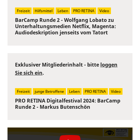
Freizeit
Hilfsmittel
Leben
PRO RETINA
Video
BarCamp Runde 2 - Wolfgang Lobato zu
Unterhaltungsmedien Netflix, Magenta:
Audiodeskription jenseits vom Tatort
Exklusiver Mitgliederinhalt - bitte
loggen
Sie sich ein
.
Freizeit
junge Betroffene
Leben
PRO RETINA
Video
PRO RETINA Digitalfestival 2024: BarCamp
Runde 2 - Markus Butenschön