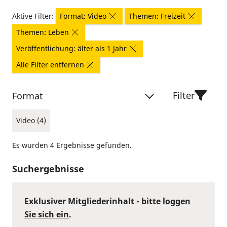
Aktive Filter:
Format: Video
Themen: Freizeit
Themen: Leben
Veröffentlichung: älter als 1 Jahr
Alle Filter entfernen
Filter
Format
Video (4)
Es wurden 4 Ergebnisse gefunden.
Suchergebnisse
Exklusiver Mitgliederinhalt - bitte
loggen
Sie sich ein
.