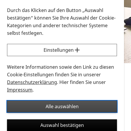
Vorlesen
Durch das Klicken auf den Button „Auswahl
bestätigen“ können Sie Ihre Auswahl der Cookie-
Alle Infomaterialien in verschiedenen
Kategorien und anderer technischer Systeme
Formaten an einem Ort
selbst festlegen.
Sie möchten wissen, wie Sie nach Infonmaterial
suchen und dieses bestellen bzw. herunterladen
Einstellungen
können? Schauen Sie sich die
Erklärvideos zum
Thema Infomaterial auf der PRO RETINA-Website
Weitere Informationen sowie den Link zu diesen
für blinde und sehbehinderte Menschen an.
Cookie-Einstellungen finden Sie in unserer
Datenschutzerklärung
. Hier finden Sie unser
Auf dieser Seite finden Sie sämtliches Infomaterial
Impressum
.
der PRO RETINA in all seinen Formaten an einem
Ort. Nutzen Sie den Formatfilter, um ausschließlich
Alle auswählen
nach Flyern und Broschüren, Audios oder Videos zu
suchen. Die meisten Flyer und Broschüren werden in
Auswahl bestätigen
verschiedenen Formaten angeboten: zur