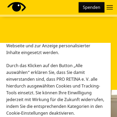
Cookie-Einstellungen
Spenden
Diese Webseite setzt verschiedene Cookies und
Tracking-Tools ein. Dies beinhaltet Cookies und
Tracking-Tools, die für den Betrieb der Webseite
technisch notwendig sind, die zu statistischen
Zwecken sowie zur besseren Bedienbarkeit der
Webseite und zur Anzeige personalisierter
Inhalte eingesetzt werden.
Durch das Klicken auf den Button „Alle
auswählen“ erklären Sie, dass Sie damit
einverstanden sind, dass PRO RETINA e. V. alle
hierdurch ausgewählten Cookies und Tracking-
Tools einsetzt. Sie können Ihre Einwilligung
jederzeit mit Wirkung für die Zukunft widerrufen,
Infomaterial
indem Sie die entsprechenden Kategorien in den
Infomaterial
Cookie-Einstellungen deaktivieren.