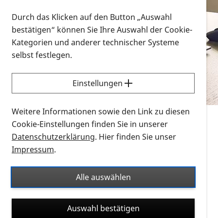
Vorlesen
Durch das Klicken auf den Button „Auswahl
bestätigen“ können Sie Ihre Auswahl der Cookie-
Alle Infomaterialien in verschiedenen
Kategorien und anderer technischer Systeme
Formaten an einem Ort
selbst festlegen.
Sie möchten wissen, wie Sie nach Infonmaterial
suchen und dieses bestellen bzw. herunterladen
Einstellungen
können? Schauen Sie sich die
Erklärvideos zum
Thema Infomaterial auf der PRO RETINA-Website
Weitere Informationen sowie den Link zu diesen
für blinde und sehbehinderte Menschen an.
Cookie-Einstellungen finden Sie in unserer
Datenschutzerklärung
. Hier finden Sie unser
Auf dieser Seite finden Sie sämtliches Infomaterial
Impressum
.
der PRO RETINA in all seinen Formaten an einem
Ort. Nutzen Sie den Formatfilter, um ausschließlich
Alle auswählen
nach Flyern und Broschüren, Audios oder Videos zu
suchen. Die meisten Flyer und Broschüren werden in
Auswahl bestätigen
verschiedenen Formaten angeboten: zur