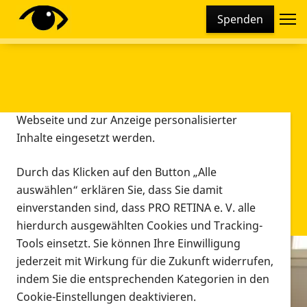
Cookie-Einstellungen
Spenden
Diese Webseite setzt verschiedene Cookies und
Tracking-Tools ein. Dies beinhaltet Cookies und
Tracking-Tools, die für den Betrieb der Webseite
technisch notwendig sind, die zu statistischen
Zwecken sowie zur besseren Bedienbarkeit der
Webseite und zur Anzeige personalisierter
Inhalte eingesetzt werden.
Durch das Klicken auf den Button „Alle
auswählen“ erklären Sie, dass Sie damit
einverstanden sind, dass PRO RETINA e. V. alle
hierdurch ausgewählten Cookies und Tracking-
Tools einsetzt. Sie können Ihre Einwilligung
jederzeit mit Wirkung für die Zukunft widerrufen,
Infomaterial
indem Sie die entsprechenden Kategorien in den
Infomaterial
Cookie-Einstellungen deaktivieren.