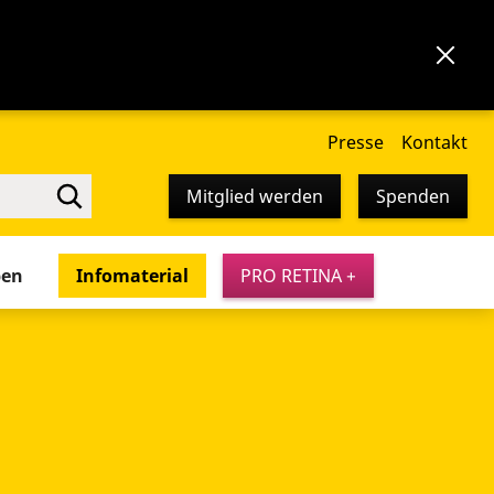
Presse
Kontakt
Mitglied werden
Spenden
pen
Infomaterial
PRO RETINA +