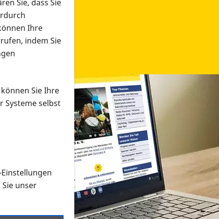
ren Sie, dass Sie
erdurch
 können Ihre
rrufen, indem Sie
ngen
 können Sie Ihre
r Systeme selbst
-Einstellungen
 in verschiedenen Formaten an e
n Sie unser
onmaterial suchen und dieses bestellen bzw. herunterladen
al auf der PRO RETINA-Website für blinde und sehbehi