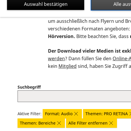
Auswahl bestätigen
Alle au
Auf dieser Seite finden Sie sämtliche
um ausschließlich nach Flyern und B
verschiedenen Formaten angeboten:
Hörversion.
Bitte beachten Sie, dass
Der Download vieler Medien ist exkl
werden
? Dann füllen Sie den
Online-
kein
Mitglied
sind, haben Sie Zugriff 
Suchbegriff
Aktive Filter:
Format: Audio
Themen: PRO RETINA
Themen: Bereiche
Alle Filter entfernen