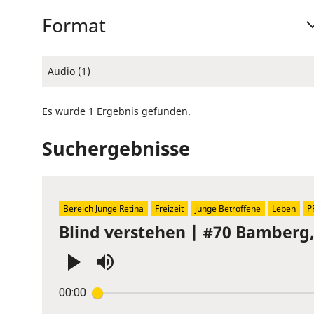
Format
Audio (1)
Es wurde 1 Ergebnis gefunden.
Suchergebnisse
Bereich Junge Retina
Freizeit
junge Betroffene
Leben
P
Blind verstehen | #70 Bamberg
Press
00:00
Enter