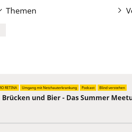
Themen
V
RO RETINA
Umgang mit Netzhauterkrankung
Podcast
Blind verstehen
, Brücken und Bier - Das Summer Meetu