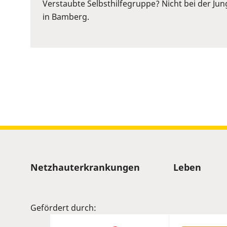
or
Verstaubte Selbsthilfegruppe? Nicht bei der Ju
Space
in Bamberg.
to
show
volume
slider.
Sitemap
Netzhauterkrankungen
Leben
Gefördert durch: