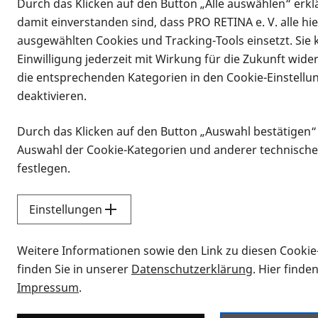
Durch das Klicken auf den Button „Alle auswählen“ erklä
damit einverstanden sind, dass PRO RETINA e. V. alle hi
ausgewählten Cookies und Tracking-Tools einsetzt. Sie
Einwilligung jederzeit mit Wirkung für die Zukunft wide
die entsprechenden Kategorien in den Cookie-Einstellu
deaktivieren.
Durch das Klicken auf den Button „Auswahl bestätigen“
Infomaterial
Auswahl der Cookie-Kategorien und anderer technische
Infomaterial
festlegen.
Einstellungen
Vorlesen
Weitere Informationen sowie den Link zu diesen Cookie
Alle Infomaterialien
finden Sie in unserer
Datenschutzerklärung
. Hier finde
Impressum
.
Sie möchten wissen, wie Sie nach Inf
Erklärvideos zum Thema Infomateri