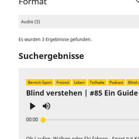
Format
Audio (3)
Es wurden 3 Ergebnisse gefunden.
Suchergebnisse
Bereich Sport
Freizeit
Leben
Teilhabe
Podcast
Blind 
Blind verstehen | #85 Ein Guide 
Press
00:00
Enter
or
Space
Ob Laufen, Walken oder Ski fahren - Sport tut Kö