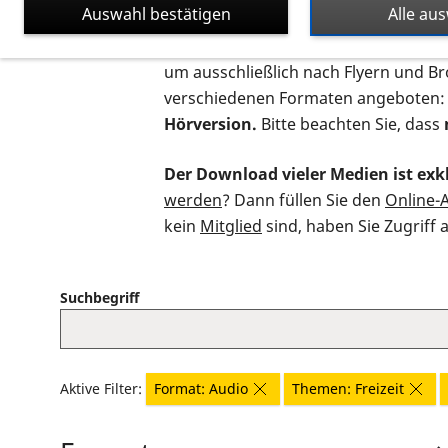
Auswahl bestätigen
Alle au
Auf dieser Seite finden Sie sämtliche
um ausschließlich nach Flyern und B
verschiedenen Formaten angeboten:
Hörversion.
Bitte beachten Sie, dass
Der Download vieler Medien ist exkl
werden
? Dann füllen Sie den
Online-
kein
Mitglied
sind, haben Sie Zugriff 
Suchbegriff
Aktive Filter:
Format: Audio
Themen: Freizeit