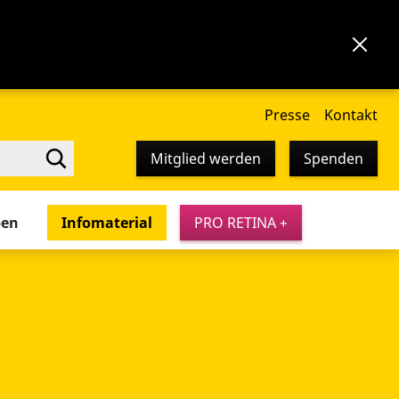
Presse
Kontakt
Mitglied werden
Spenden
pen
Infomaterial
PRO RETINA +