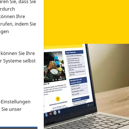
ren Sie, dass Sie
erdurch
 können Ihre
rrufen, indem Sie
ngen
 können Sie Ihre
r Systeme selbst
-Einstellungen
 in verschiedenen Formaten an e
n Sie unser
onmaterial suchen und dieses bestellen bzw. herunterladen
al auf der PRO RETINA-Website für blinde und sehbehi