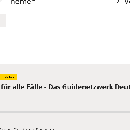
Themen
V
verstehen
für alle Fälle - Das Guidenetzwerk Deut
rper, Geist und Seele gut.