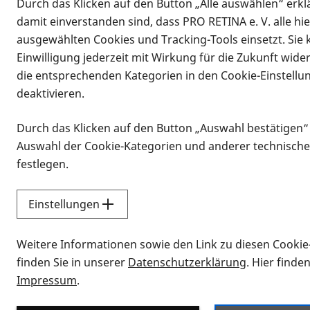
Durch das Klicken auf den Button „Alle auswählen“ erklä
damit einverstanden sind, dass PRO RETINA e. V. alle hi
ausgewählten Cookies und Tracking-Tools einsetzt. Sie
Einwilligung jederzeit mit Wirkung für die Zukunft wide
die entsprechenden Kategorien in den Cookie-Einstellu
deaktivieren.
Durch das Klicken auf den Button „Auswahl bestätigen“
Infomaterial
Auswahl der Cookie-Kategorien und anderer technische
Infomaterial
festlegen.
Einstellungen
Vorlesen
Weitere Informationen sowie den Link zu diesen Cookie
Alle Infomaterialien
finden Sie in unserer
Datenschutzerklärung
. Hier finde
Impressum
.
Sie möchten wissen, wie Sie nach Inf
Erklärvideos zum Thema Infomateri