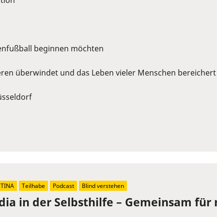
tion
ndenfußball beginnen möchten
ieren überwindet und das Leben vieler Menschen bereichert
üsseldorf
ETINA
Teilhabe
Podcast
Blind verstehen
dia in der Selbsthilfe – Gemeinsam für