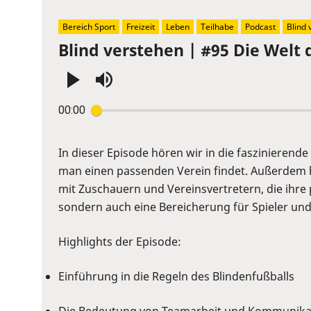
Bereich Sport
Freizeit
Leben
Teilhabe
Podcast
Blind 
Blind verstehen | #95 Die Welt 
Press
00:00
Enter
or
Space
In dieser Episode hören wir in die faszinierende
to
man einen passenden Verein findet. Außerdem h
show
mit Zuschauern und Vereinsvertretern, die ihre 
volume
sondern auch eine Bereicherung für Spieler und
slider.
Highlights der Episode:
Einführung in die Regeln des Blindenfußballs