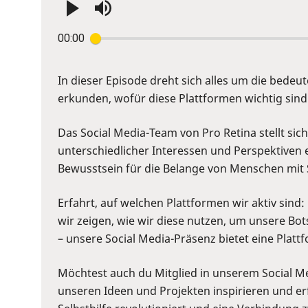
Press
00:00
Enter
or
Space
In dieser Episode dreht sich alles um die bedeu
to
erkunden, wofür diese Plattformen wichtig sin
show
volume
Das Social Media-Team von Pro Retina stellt sic
slider.
unterschiedlicher Interessen und Perspektiven e
Bewusstsein für die Belange von Menschen mit
Erfahrt, auf welchen Plattformen wir aktiv sin
wir zeigen, wie wir diese nutzen, um unsere Bot
– unsere Social Media-Präsenz bietet eine Plat
Möchtest auch du Mitglied in unserem Social 
unseren Ideen und Projekten inspirieren und erf