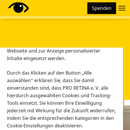
Cookie-Einstellungen
Spenden
Diese Webseite setzt verschiedene Cookies und
Tracking-Tools ein. Dies beinhaltet Cookies und
Tracking-Tools, die für den Betrieb der Webseite
technisch notwendig sind, die zu statistischen
Zwecken sowie zur besseren Bedienbarkeit der
Webseite und zur Anzeige personalisierter
Inhalte eingesetzt werden.
Durch das Klicken auf den Button „Alle
auswählen“ erklären Sie, dass Sie damit
einverstanden sind, dass PRO RETINA e. V. alle
hierdurch ausgewählten Cookies und Tracking-
Tools einsetzt. Sie können Ihre Einwilligung
jederzeit mit Wirkung für die Zukunft widerrufen,
Infomaterial
indem Sie die entsprechenden Kategorien in den
Infomaterial
Cookie-Einstellungen deaktivieren.