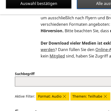
Auswahl bestätigen
Alle au
Auf dieser Seite finden Sie sämtliche
um ausschließlich nach Flyern und B
verschiedenen Formaten angeboten:
Hörversion.
Bitte beachten Sie, dass
Der Download vieler Medien ist exkl
werden
? Dann füllen Sie den
Online-
kein
Mitglied
sind, haben Sie Zugriff 
Suchbegriff
Aktive Filter:
Format: Audio
Themen: Teilhabe