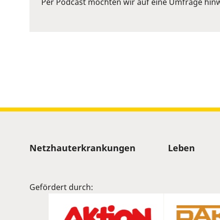
Per Podcast möchten wir auf eine Umfrage hinw
Space
to
show
volume
slider.
Sitemap
Netzhauterkrankungen
Leben
Gefördert durch: