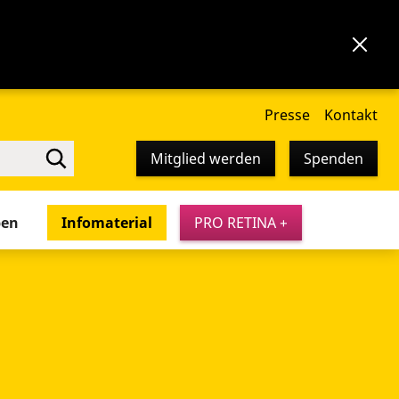
Presse
Kontakt
Mitglied werden
Spenden
pen
Infomaterial
PRO RETINA +