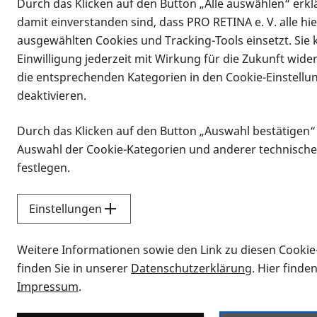
Durch das Klicken auf den Button „Alle auswählen“ erklä
damit einverstanden sind, dass PRO RETINA e. V. alle hi
ausgewählten Cookies und Tracking-Tools einsetzt. Sie
Einwilligung jederzeit mit Wirkung für die Zukunft wide
die entsprechenden Kategorien in den Cookie-Einstellu
deaktivieren.
Durch das Klicken auf den Button „Auswahl bestätigen“
Infomaterial
Auswahl der Cookie-Kategorien und anderer technische
Infomaterial
festlegen.
Einstellungen
Vorlesen
Weitere Informationen sowie den Link zu diesen Cookie
Alle Infomaterialien
finden Sie in unserer
Datenschutzerklärung
. Hier finde
Impressum
.
Sie möchten wissen, wie Sie nach Inf
Erklärvideos zum Thema Infomateri