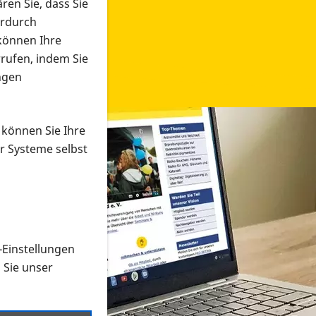
ren Sie, dass Sie
erdurch
 können Ihre
rrufen, indem Sie
ngen
 können Sie Ihre
r Systeme selbst
-Einstellungen
 in verschiedenen Formaten an e
n Sie unser
onmaterial suchen und dieses bestellen bzw. herunterladen
al auf der PRO RETINA-Website für blinde und sehbehi