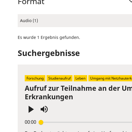
Format
Audio (1)
Es wurde 1 Ergebnis gefunden.
Suchergebnisse
Forschung
Studienaufruf
Leben
Umgang mit Netzhauterk
Aufruf zur Teilnahme an der U
Erkrankungen
Press
00:00
Enter
or