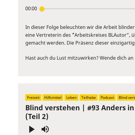
Press
00:00
Enter
or
Space
In dieser Folge beleuchten wir die Arbeit blinder
to
eine Vertreterin des ´”Arbeitskreises BLAutor”,
show
gemacht werden. Die Präsenz dieser einzigartige
volume
slider.
Hast auch du Lust mitzuwirken? Wende dich an 
Freizeit
Hilfsmittel
Leben
Teilhabe
Podcast
Blind ver
Blind verstehen | #93 Anders i
(Teil 2)