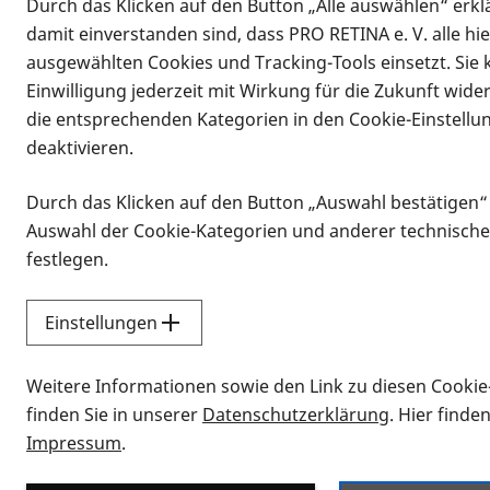
Durch das Klicken auf den Button „Alle auswählen“ erklä
damit einverstanden sind, dass PRO RETINA e. V. alle hi
ausgewählten Cookies und Tracking-Tools einsetzt. Sie
Einwilligung jederzeit mit Wirkung für die Zukunft wide
die entsprechenden Kategorien in den Cookie-Einstellu
deaktivieren.
Durch das Klicken auf den Button „Auswahl bestätigen“
Infomaterial
Auswahl der Cookie-Kategorien und anderer technische
Infomaterial
festlegen.
Einstellungen
Vorlesen
Weitere Informationen sowie den Link zu diesen Cookie
Alle Infomaterialien
finden Sie in unserer
Datenschutzerklärung
. Hier finde
Impressum
.
Sie möchten wissen, wie Sie nach Inf
Erklärvideos zum Thema Infomateri