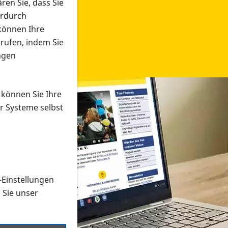
ren Sie, dass Sie
erdurch
 können Ihre
rrufen, indem Sie
ngen
 können Sie Ihre
r Systeme selbst
-Einstellungen
 in verschiedenen Formaten an e
n Sie unser
onmaterial suchen und dieses bestellen bzw. herunterladen
al auf der PRO RETINA-Website für blinde und sehbehi