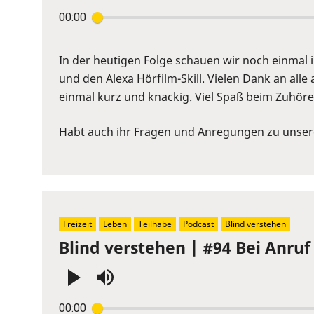
Press
00:00
Enter
or
Space
In der heutigen Folge schauen wir noch einmal i
to
und den Alexa Hörfilm-Skill. Vielen Dank an a
show
einmal kurz und knackig. Viel Spaß beim Zuhör
volume
slider.
Habt auch ihr Fragen und Anregungen zu unser
Freizeit
Leben
Teilhabe
Podcast
Blind verstehen
Blind verstehen | #94 Bei Anru
Press
00:00
Enter