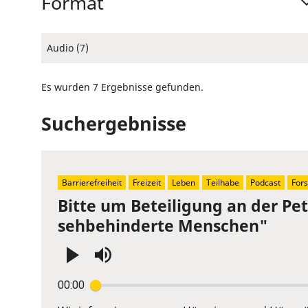
Format
Audio (7)
Es wurden 7 Ergebnisse gefunden.
Suchergebnisse
Barrierefreiheit
Freizeit
Leben
Teilhabe
Podcast
For
Bitte um Beteiligung an der Pe
sehbehinderte Menschen"
Press
00:00
Enter
or