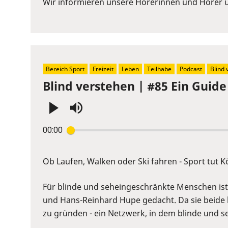
Wir informieren unsere Hörerinnen und Hörer üb
Space
to
show
volume
slider.
Bereich Sport
Freizeit
Leben
Teilhabe
Podcast
Blind 
Blind verstehen | #85 Ein Guide 
Press
00:00
Enter
or
Space
Ob Laufen, Walken oder Ski fahren - Sport tut Kö
to
show
Für blinde und seheingeschränkte Menschen ist d
volume
und Hans-Reinhard Hupe gedacht. Da sie beide l
slider.
zu gründen - ein Netzwerk, in dem blinde und s