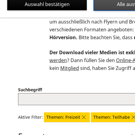
Auswahl bestätigen
Alle au
Auf dieser Seite finden Sie sämtliche
um ausschließlich nach Flyern und B
verschiedenen Formaten angeboten:
Hörversion.
Bitte beachten Sie, dass
Der Download vieler Medien ist exkl
werden
? Dann füllen Sie den
Online-
kein
Mitglied
sind, haben Sie Zugriff 
Suchbegriff
Aktive Filter:
Themen: Freizeit
Themen: Teilhabe