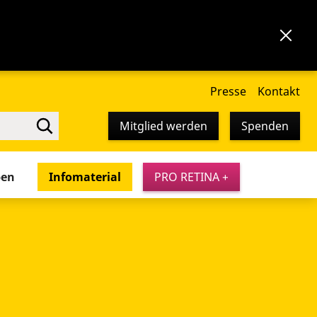
Presse
Kontakt
Mitglied werden
Spenden
pen
Infomaterial
PRO RETINA +