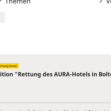
Themen
V
schung heute
tition "Rettung des AURA-Hotels in Bol