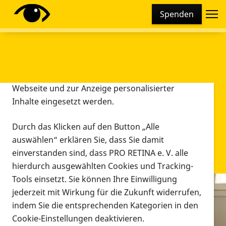
Cookie-Einstellungen
Spenden
Diese Webseite setzt verschiedene Cookies und
Tracking-Tools ein. Dies beinhaltet Cookies und
Tracking-Tools, die für den Betrieb der Webseite
technisch notwendig sind, die zu statistischen
Zwecken sowie zur besseren Bedienbarkeit der
Webseite und zur Anzeige personalisierter
Inhalte eingesetzt werden.
Durch das Klicken auf den Button „Alle
auswählen“ erklären Sie, dass Sie damit
einverstanden sind, dass PRO RETINA e. V. alle
hierdurch ausgewählten Cookies und Tracking-
Tools einsetzt. Sie können Ihre Einwilligung
jederzeit mit Wirkung für die Zukunft widerrufen,
Infomaterial
indem Sie die entsprechenden Kategorien in den
Infomaterial
Cookie-Einstellungen deaktivieren.