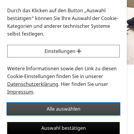
Vorlesen
Durch das Klicken auf den Button „Auswahl
bestätigen“ können Sie Ihre Auswahl der Cookie-
Alle Infomaterialien in verschiedenen
Kategorien und anderer technischer Systeme
Formaten an einem Ort
selbst festlegen.
Sie möchten wissen, wie Sie nach Infonmaterial
suchen und dieses bestellen bzw. herunterladen
Einstellungen
können? Schauen Sie sich die
Erklärvideos zum
Thema Infomaterial auf der PRO RETINA-Website
Weitere Informationen sowie den Link zu diesen
für blinde und sehbehinderte Menschen an.
Cookie-Einstellungen finden Sie in unserer
Datenschutzerklärung
. Hier finden Sie unser
Auf dieser Seite finden Sie sämtliches Infomaterial
Impressum
.
der PRO RETINA in all seinen Formaten an einem
Ort. Nutzen Sie den Formatfilter, um ausschließlich
Alle auswählen
nach Flyern und Broschüren, Audios oder Videos zu
suchen. Die meisten Flyer und Broschüren werden in
Auswahl bestätigen
verschiedenen Formaten angeboten: zur