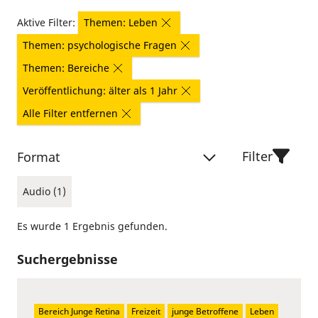
Aktive Filter:
Themen: Leben
Themen: psychologische Fragen
Themen: Bereiche
Veröffentlichung: älter als 1 Jahr
Alle Filter entfernen
Filter
Format
Audio (1)
Es wurde 1 Ergebnis gefunden.
Suchergebnisse
Bereich Junge Retina
Freizeit
junge Betroffene
Leben